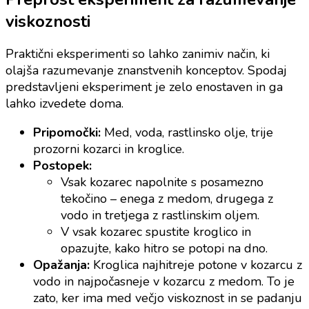
viskoznosti
Praktični eksperimenti so lahko zanimiv način, ki
olajša razumevanje znanstvenih konceptov. Spodaj
predstavljeni eksperiment je zelo enostaven in ga
lahko izvedete doma.
Pripomočki:
Med, voda, rastlinsko olje, trije
prozorni kozarci in kroglice.
Postopek:
Vsak kozarec napolnite s posamezno
tekočino – enega z medom, drugega z
vodo in tretjega z rastlinskim oljem.
V vsak kozarec spustite kroglico in
opazujte, kako hitro se potopi na dno.
Opažanja:
Kroglica najhitreje potone v kozarcu z
vodo in najpočasneje v kozarcu z medom. To je
zato, ker ima med večjo viskoznost in se padanju