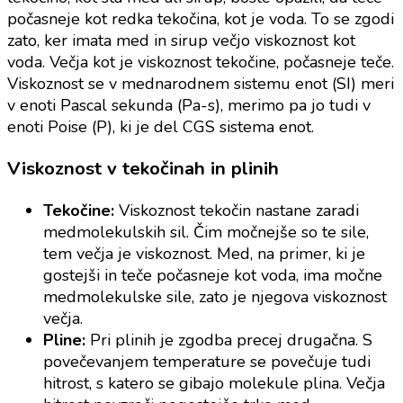
počasneje kot redka tekočina, kot je voda. To se zgodi
zato, ker imata med in sirup večjo viskoznost kot
voda. Večja kot je viskoznost tekočine, počasneje teče.
Viskoznost se v mednarodnem sistemu enot (SI) meri
v enoti Pascal sekunda (Pa-s), merimo pa jo tudi v
enoti Poise (P), ki je del CGS sistema enot.
Viskoznost v tekočinah in plinih
Tekočine:
Viskoznost tekočin nastane zaradi
medmolekulskih sil. Čim močnejše so te sile,
tem večja je viskoznost. Med, na primer, ki je
gostejši in teče počasneje kot voda, ima močne
medmolekulske sile, zato je njegova viskoznost
večja.
Pline:
Pri plinih je zgodba precej drugačna. S
povečevanjem temperature se povečuje tudi
hitrost, s katero se gibajo molekule plina. Večja