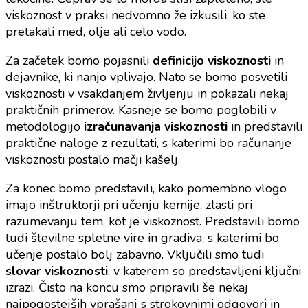
viskoznost v praksi nedvomno že izkusili, ko ste
pretakali med, olje ali celo vodo.
Za začetek bomo pojasnili
definicijo viskoznosti
in
dejavnike, ki nanjo vplivajo. Nato se bomo posvetili
viskoznosti v vsakdanjem življenju in pokazali nekaj
praktičnih primerov. Kasneje se bomo poglobili v
metodologijo
izračunavanja viskoznosti
in predstavili
praktične naloge z rezultati, s katerimi bo računanje
viskoznosti postalo mačji kašelj.
Za konec bomo predstavili, kako pomembno vlogo
imajo inštruktorji pri učenju kemije, zlasti pri
razumevanju tem, kot je viskoznost. Predstavili bomo
tudi številne spletne vire in gradiva, s katerimi bo
učenje postalo bolj zabavno. Vključili smo tudi
slovar viskoznosti
, v katerem so predstavljeni ključni
izrazi. Čisto na koncu smo pripravili še nekaj
najpogostejših vprašanj s strokovnimi odgovori in