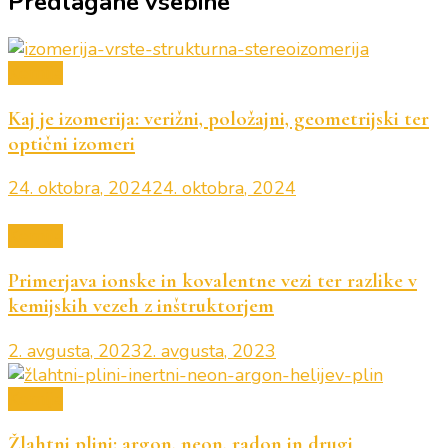
Predlagane vsebine
Kemija
Kaj je izomerija: verižni, položajni, geometrijski ter
optični izomeri
24. oktobra, 2024
24. oktobra, 2024
Kemija
Primerjava ionske in kovalentne vezi ter razlike v
kemijskih vezeh z inštruktorjem
2. avgusta, 2023
2. avgusta, 2023
Kemija
Žlahtni plini: argon, neon, radon in drugi