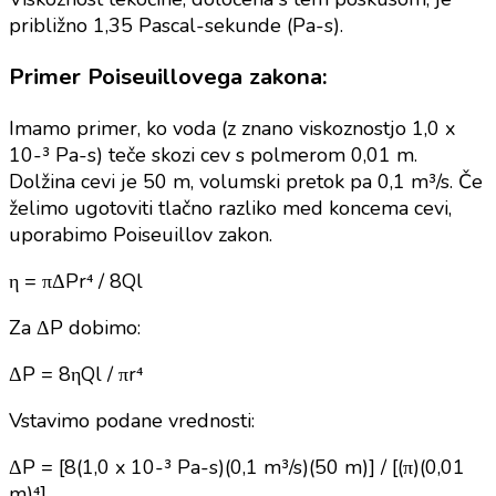
približno 1,35 Pascal-sekunde (Pa-s).
Primer Poiseuillovega zakona:
Imamo primer, ko voda (z znano viskoznostjo 1,0 x
10-³ Pa-s) teče skozi cev s polmerom 0,01 m.
Dolžina cevi je 50 m, volumski pretok pa 0,1 m³/s. Če
želimo ugotoviti tlačno razliko med koncema cevi,
uporabimo Poiseuillov zakon.
η = πΔPr⁴ / 8Ql
Za ΔP dobimo:
ΔP = 8ηQl / πr⁴
Vstavimo podane vrednosti:
ΔP = [8(1,0 x 10-³ Pa-s)(0,1 m³/s)(50 m)] / [(π)(0,01
m)⁴]