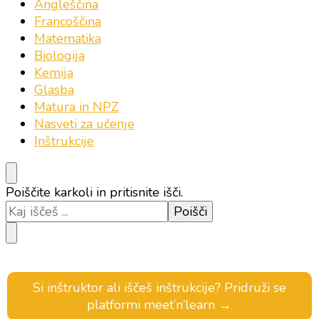
Angleščina
Francoščina
Matematika
Biologija
Kemija
Glasba
Matura in NPZ
Nasveti za učenje
Inštrukcije
Iščeš
Poiščite karkoli in pritisnite išči.
kaj?
Si inštruktor ali iščeš inštrukcije? Pridruži se
platformi meet’n’learn →