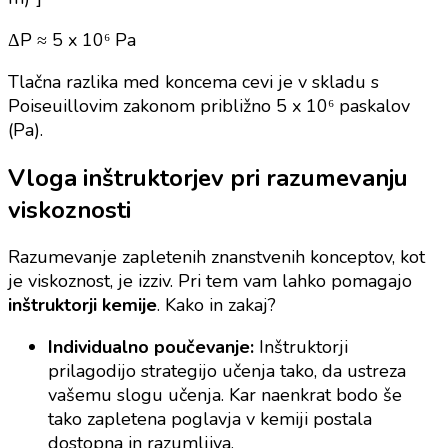
ΔP ≈ 5 x 10⁶ Pa
Tlačna razlika med koncema cevi je v skladu s
Poiseuillovim zakonom približno 5 x 10⁶ paskalov
(Pa).
Vloga inštruktorjev pri razumevanju
viskoznosti
Razumevanje zapletenih znanstvenih konceptov, kot
je viskoznost, je izziv. Pri tem vam lahko pomagajo
inštruktorji kemije
. Kako in zakaj?
Individualno poučevanje:
Inštruktorji
prilagodijo strategijo učenja tako, da ustreza
vašemu slogu učenja. Kar naenkrat bodo še
tako zapletena poglavja v kemiji postala
dostopna in razumljiva.