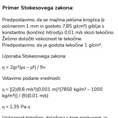
Primer Stokesovega zakona:
Predpostavimo, da se majhna jeklena kroglica (s
polmerom 1 mm in gostoto 7,85 g/cm³) giblje s
konstantno (končno) hitrostjo 0,01 m/s skozi tekočino.
Želimo določiti viskoznost te tekočine.
Predpostavimo, da je gostota tekočine 1 g/cm³.
Uporaba Stokesovega zakona:
η = 2gr²(ρs – ρf) / 9v
Vstavimo podane vrednosti:
η ≈ [(2)(9,8 m/s²)(0,001 m)²(7850 kg/m³ – 1000
kg/m³)] / (9)(0,01 m/s)
η ≈ 1,35 Pa-s
Viskoznost tekočine, določena s tem poskusom, je