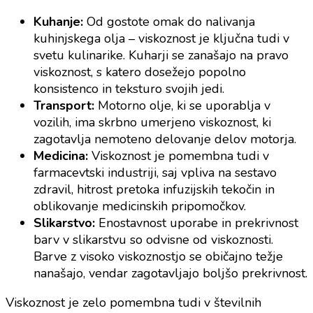
Kuhanje:
Od gostote omak do nalivanja
kuhinjskega olja – viskoznost je ključna tudi v
svetu kulinarike. Kuharji se zanašajo na pravo
viskoznost, s katero dosežejo popolno
konsistenco in teksturo svojih jedi.
Transport:
Motorno olje, ki se uporablja v
vozilih, ima skrbno umerjeno viskoznost, ki
zagotavlja nemoteno delovanje delov motorja.
Medicina:
Viskoznost je pomembna tudi v
farmacevtski industriji, saj vpliva na sestavo
zdravil, hitrost pretoka infuzijskih tekočin in
oblikovanje medicinskih pripomočkov.
Slikarstvo:
Enostavnost uporabe in prekrivnost
barv v slikarstvu so odvisne od viskoznosti.
Barve z visoko viskoznostjo se običajno težje
nanašajo, vendar zagotavljajo boljšo prekrivnost.
Viskoznost je zelo pomembna tudi v številnih