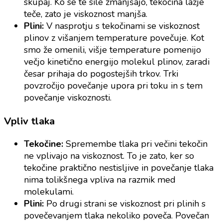
skupaj. Ko se te sile zmanjšajo, tekočina lažje
teče, zato je viskoznost manjša.
Plini:
V nasprotju s tekočinami se viskoznost
plinov z višanjem temperature povečuje. Kot
smo že omenili, višje temperature pomenijo
večjo kinetično energijo molekul plinov, zaradi
česar prihaja do pogostejših trkov. Trki
povzročijo povečanje upora pri toku in s tem
povečanje viskoznosti.
Vpliv tlaka
Tekočine:
Spremembe tlaka pri večini tekočin
ne vplivajo na viskoznost. To je zato, ker so
tekočine praktično nestisljive in povečanje tlaka
nima tolikšnega vpliva na razmik med
molekulami.
Plini:
Po drugi strani se viskoznost pri plinih s
povečevanjem tlaka nekoliko poveča. Povečan