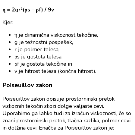
η = 2gr²(ρs – ρf) / 9v
Kjer:
η je dinamična viskoznost tekočine,
g je težnostni pospešek,
r je polmer telesa,
ρs je gostota telesa,
ρf je gostota tekočine in
v je hitrost telesa (končna hitrost).
Poiseuillov zakon
Poiseuillov zakon opisuje prostorninski pretok
viskoznih tekočin skozi dolge valjaste cevi.
Uporabimo ga lahko tudi za izračun viskoznosti, če so
znani prostorninski pretok, tlačna razlika, polmer cevi
in dolžina cevi. Enačba za Poiseuillov zakon je: