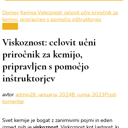
Domov
Kemija
Viskoznost: celovit učni priročnik za
kemijo, pripravljen s pomočjo inštruktorjev
Kemija
Viskoznost: celovit učni
priročnik za kemijo,
pripravljen s pomočjo
inštruktorjev
avtor
admin
26. januarja, 2024
8. junija, 2023
Pusti
na
komentar
Viskoznost:
celovit
Svet kemije je bogat z zanimivimi pojmi in eden
učni
izmed njih je
viskoznost
. Viskoznost kot lastnost, ki