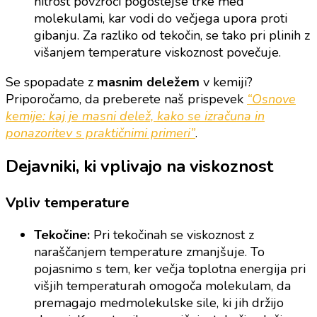
hitrost povzroči pogostejše trke med
molekulami, kar vodi do večjega upora proti
gibanju. Za razliko od tekočin, se tako pri plinih z
višanjem temperature viskoznost povečuje.
Se spopadate z
masnim deležem
v kemiji?
Priporočamo, da preberete naš prispevek
“Osnove
kemije: kaj je masni delež, kako se izračuna in
ponazoritev s praktičnimi primeri”
.
Dejavniki, ki vplivajo na viskoznost
Vpliv temperature
Tekočine:
Pri tekočinah se viskoznost z
naraščanjem temperature zmanjšuje. To
pojasnimo s tem, ker večja toplotna energija pri
višjih temperaturah omogoča molekulam, da
premagajo medmolekulske sile, ki jih držijo