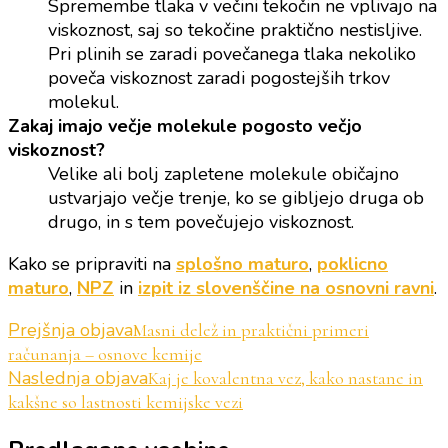
Spremembe tlaka v večini tekočin ne vplivajo na
viskoznost, saj so tekočine praktično nestisljive.
Pri plinih se zaradi povečanega tlaka nekoliko
poveča viskoznost zaradi pogostejših trkov
molekul.
Zakaj imajo večje molekule pogosto večjo
viskoznost?
Velike ali bolj zapletene molekule običajno
ustvarjajo večje trenje, ko se gibljejo druga ob
drugo, in s tem povečujejo viskoznost.
Kako se pripraviti na
splošno maturo
,
poklicno
maturo
,
NPZ
in
izpit iz slovenščine na osnovni ravni
.
Navigacija
Prejšnja objava
Masni delež in praktični primeri
računanja – osnove kemije
objav
Naslednja objava
Kaj je kovalentna vez, kako nastane in
kakšne so lastnosti kemijske vezi