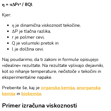
η = πΔPr⁴ / 8Ql
Kjer:
η je dinamična viskoznost tekočine,
ΔP je tlačna razlika,
r je polmer cevi,
Q je volumski pretok in
l je dolžina cevi.
Naj poudarimo, da ti zakoni in formule opisujejo
»idealne« rezultate. Na rezultate vplivajo dejavniki,
kot so nihanje temperature, nečistoče v tekočini in
eksperimentalne napake.
Preberite še, kaj je
organska kemija
,
anorganska
kemija
in
biokemija
.
Primer izračuna viskoznosti