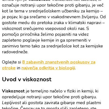
priročnik
označuje notranji upor tekočine proti gibanju, je več
za
kot le tema v srednješolskem učbeniku za kemijo –
kemijo,
je pojav, ki ga srečamo v vsakodnevnem življenju. Od
pripravljen
gostote medu do pretoka zraka v klimatski napravi –
s
viskoznost srečujemo vsepovsod okoli nas. S
pomočjo
pomočjo priročnika želimo pojasniti na videz
inštruktorjev
zapleteno poglavje kemije in ga spremeniti v
zanimivo temo tako za srednješolce kot za kemijske
radovedneže.
Oglejte si
8 zabavnih znanstvenih poskusov za
otroke
in
največja odkritja v biologiji
.
Uvod v viskoznost
Viskoznost
je temeljno načelo v fiziki in kemiji, ki
opredeljuje notranji upor tekočine proti gibanju.
Lepljivost
ali
gostota
zavirata gibanje med plastmi
tekočine. Čeprav se to morda sliši zapleteno, ste