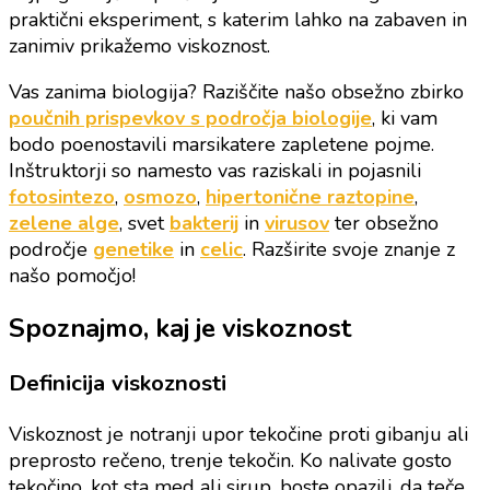
praktični eksperiment, s katerim lahko na zabaven in
zanimiv prikažemo viskoznost.
Vas zanima biologija? Raziščite našo obsežno zbirko
poučnih prispevkov s področja biologije
, ki vam
bodo poenostavili marsikatere zapletene pojme.
Inštruktorji so namesto vas raziskali in pojasnili
fotosintezo
,
osmozo
,
hipertonične raztopine
,
zelene alge
, svet
bakterij
in
virusov
ter obsežno
področje
genetike
in
celic
. Razširite svoje znanje z
našo pomočjo!
Spoznajmo, kaj je viskoznost
Definicija viskoznosti
Viskoznost je notranji upor tekočine proti gibanju ali
preprosto rečeno, trenje tekočin. Ko nalivate gosto
tekočino, kot sta med ali sirup, boste opazili, da teče