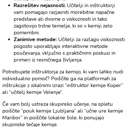
Razrešitev nejasnosti:
Učitelji in inštruktorji
vam pomagajo razjasniti morebitne napačne
predstave ali dvome o viskoznosti in tako
zagotovijo trdne temelje, ki so v kemiji zelo
pomembni.
Zanimive metode:
Učitelji za razlago viskoznosti
pogosto uporabljajo interaktivne metode
poučevanja, vključno s praktičnimi poskusi in
primeri iz resničnega življenja.
Potrebujete inštruktorja za kemijo, ki vam lahko nudi
individualno pomoč? Poiščite ga na platformah za
inštrukcije z iskalnimi izrazi “inštruktor kemije Koper”
ali “učitelj kemije Velenje”.
Če vam bolj ustreza skupinsko učenje, na spletu
poiščite “pouk kemije Ljubljana” ali “učne ure kemije
Maribor” in poiščite lokalne šole, ki ponujajo
skupinske tečaje kemije.