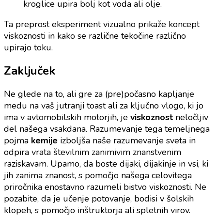
kroglice upira bolj kot voda ali olje.
Ta preprost eksperiment vizualno prikaže koncept
viskoznosti in kako se različne tekočine različno
upirajo toku.
Zaključek
Ne glede na to, ali gre za (pre)počasno kapljanje
medu na vaš jutranji toast ali za ključno vlogo, ki jo
ima v avtomobilskih motorjih, je
viskoznost
neločljiv
del našega vsakdana. Razumevanje tega temeljnega
pojma
kemije
izboljša naše razumevanje sveta in
odpira vrata številnim zanimivim znanstvenim
raziskavam. Upamo, da boste dijaki, dijakinje in vsi, ki
jih zanima znanost, s pomočjo našega celovitega
priročnika enostavno razumeli bistvo viskoznosti. Ne
pozabite, da je učenje potovanje, bodisi v šolskih
klopeh, s pomočjo inštruktorja ali spletnih virov.