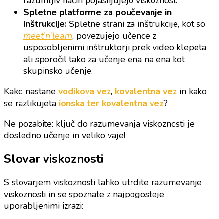
razumljiv način pojasnjujejo viskoznost.
Spletne platforme za poučevanje in
inštrukcije:
Spletne strani za inštrukcije, kot so
meet’n’learn
, povezujejo učence z
usposobljenimi inštruktorji prek video klepeta
ali sporočil tako za učenje ena na ena kot
skupinsko učenje.
Kako nastane
vodikova vez
,
kovalentna vez
in kako
se razlikujeta
ionska ter kovalentna vez
?
Ne pozabite: ključ do razumevanja viskoznosti je
dosledno učenje in veliko vaje!
Slovar viskoznosti
S slovarjem viskoznosti lahko utrdite razumevanje
viskoznosti in se spoznate z najpogosteje
uporabljenimi izrazi: