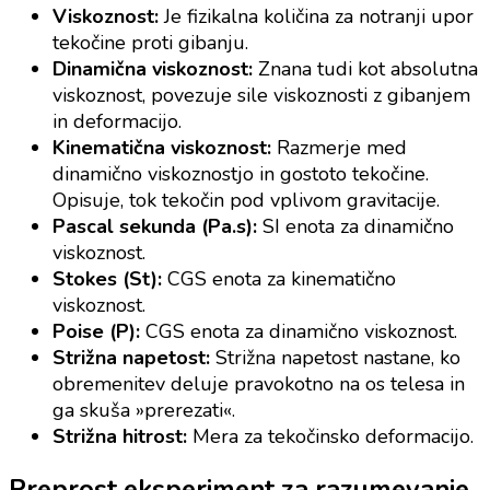
Viskoznost:
Je fizikalna količina za notranji upor
tekočine proti gibanju.
Dinamična viskoznost:
Znana tudi kot absolutna
viskoznost, povezuje sile viskoznosti z gibanjem
in deformacijo.
Kinematična viskoznost:
Razmerje med
dinamično viskoznostjo in gostoto tekočine.
Opisuje, tok tekočin pod vplivom gravitacije.
Pascal sekunda (Pa.s):
SI enota za dinamično
viskoznost.
Stokes (St):
CGS enota za kinematično
viskoznost.
Poise (P):
CGS enota za dinamično viskoznost.
Strižna napetost:
Strižna napetost nastane, ko
obremenitev deluje pravokotno na os telesa in
ga skuša »prerezati«.
Strižna hitrost:
Mera za tekočinsko deformacijo.
Preprost eksperiment za razumevanje