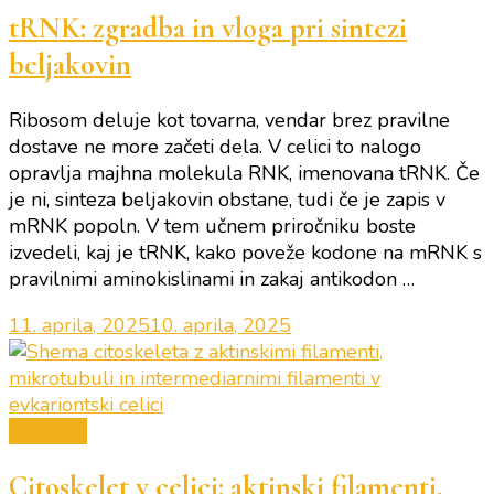
tRNK: zgradba in vloga pri sintezi
beljakovin
Ribosom deluje kot tovarna, vendar brez pravilne
dostave ne more začeti dela. V celici to nalogo
opravlja majhna molekula RNK, imenovana tRNK. Če
je ni, sinteza beljakovin obstane, tudi če je zapis v
mRNK popoln. V tem učnem priročniku boste
izvedeli, kaj je tRNK, kako poveže kodone na mRNK s
pravilnimi aminokislinami in zakaj antikodon …
11. aprila, 2025
10. aprila, 2025
Biologija
Citoskelet v celici: aktinski filamenti,