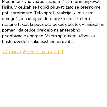
Med intenzivno vadbo začne mišicam primanjkovati
kisika. V celicah se kopiči piruvat, zato se presnovne
poti spremenijo. Telo sproži reakcije, ki mišicam
omogočajo nadaljnje delo brez kisika. Pri tem
nastane laktat ki povzroča pekoč občutek v mišicah in
pomeni, da celice preidejo na anaerobno
pridobivanje energije. V tem spletnem učbeniku
boste izvedeli, kako nastane piruvat …
27. marca, 2025
27. marca, 2025