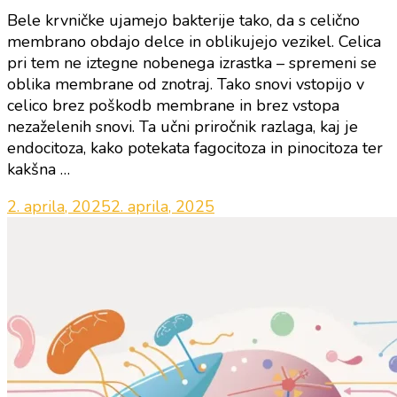
Bele krvničke ujamejo bakterije tako, da s celično
membrano obdajo delce in oblikujejo vezikel. Celica
pri tem ne iztegne nobenega izrastka – spremeni se
oblika membrane od znotraj. Tako snovi vstopijo v
celico brez poškodb membrane in brez vstopa
nezaželenih snovi. Ta učni priročnik razlaga, kaj je
endocitoza, kako potekata fagocitoza in pinocitoza ter
kakšna …
2. aprila, 2025
2. aprila, 2025