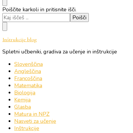
Iščeš
Poiščite karkoli in pritisnite išči.
kaj?
Inštrukcije blog
Spletni učbeniki, gradiva za učenje in inštrukcije
Slovenščina
Angleščina
Francoščina
Matematika
Biologija
Kemija
Glasba
Matura in NPZ
Nasveti za učenje
Inštrukcije