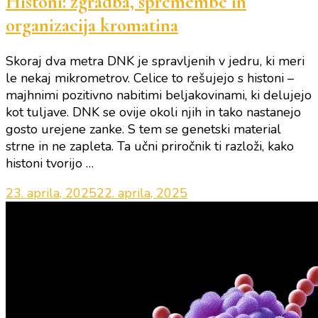
Histoni: zgradba, spremembe in
organizacija kromatina
Skoraj dva metra DNK je spravljenih v jedru, ki meri
le nekaj mikrometrov. Celice to rešujejo s histoni –
majhnimi pozitivno nabitimi beljakovinami, ki delujejo
kot tuljave. DNK se ovije okoli njih in tako nastanejo
gosto urejene zanke. S tem se genetski material
strne in ne zapleta. Ta učni priročnik ti razloži, kako
histoni tvorijo …
23. aprila, 2025
22. aprila, 2025