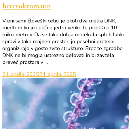
heterokromatin
V eni sami človeški celici je okoli dva metra DNK,
medtem ko je celično jedro veliko le približno 10
mikrometrov. Da se tako dolga molekula sploh lahko
spravi v tako majhen prostor, jo posebni proteini
organizirajo v gosto zvito strukturo. Brez te zgradbe
DNK ne bi mogla ustrezno delovati in bi zavzela
preveč prostora v …
24. aprila, 2025
24. aprila, 2025