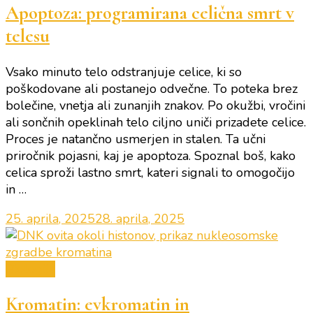
Apoptoza: programirana celična smrt v
telesu
Vsako minuto telo odstranjuje celice, ki so
poškodovane ali postanejo odvečne. To poteka brez
bolečine, vnetja ali zunanjih znakov. Po okužbi, vročini
ali sončnih opeklinah telo ciljno uniči prizadete celice.
Proces je natančno usmerjen in stalen. Ta učni
priročnik pojasni, kaj je apoptoza. Spoznal boš, kako
celica sproži lastno smrt, kateri signali to omogočijo
in …
25. aprila, 2025
28. aprila, 2025
Biologija
Kromatin: evkromatin in