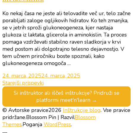
Ko nekaj časa ne jeste ali telovadite več ur, telo začne
porabljati zaloge ogljikovih hidratov. Ko teh zmanjka,
se v jetrih sproži glukoneogeneza, kjer nastaja
glukoza iz laktata, glicerola in aminokislin. Ta proces
pomaga vzdrževati stabilno raven sladkorja v krvi
med postom ali dolgotrajno telesno dejavnostjo. V
tem učnem priročniku boste spoznali, kako
glukoneogeneza omogoča …
24. marca, 2025
24. marca, 2025
Navigacija
Starejši prispevki
Si inštruktor ali iščeš inštrukcije? Pridruži se
prispevkov
platformi meet'n'learn →
© Avtorske pravice2026
Inštrukcije blog
. Vse pravice
pridržane.
Blossom Pin | Razvil
Blossom
Themes
.Poganja
WordPress
.