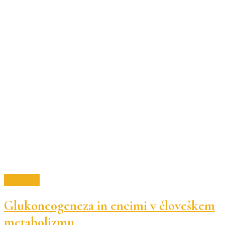
Biologija
Glukoneogeneza in encimi v človeškem
metabolizmu