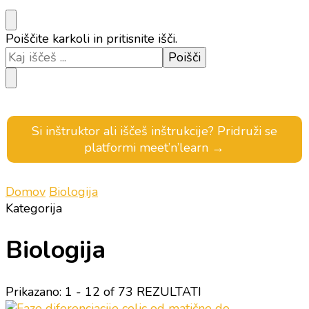
Iščeš
Poiščite karkoli in pritisnite išči.
kaj?
Si inštruktor ali iščeš inštrukcije? Pridruži se
platformi meet’n’learn →
Domov
Biologija
Kategorija
Biologija
Prikazano: 1 - 12 of 73 REZULTATI