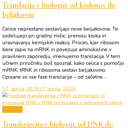
Translacija v biologiji: od kodonov do
beljakovin
Celice neprestano sestavljajo nove beljakovine. Te
sodelujejo pri gradnji mišic, prenosu kisika in
uravnavanju kemijskih reakcij. Proces, kjer ribosom
bere zapis na mRNK in povezuje aminokisline v
pravilnem zaporedju, imenujemo translacija. V tem
učnem priročniku boš spoznal, kako celica s pomočjo
mRNK, tRNK in ribosoma sestavi beljakovino.
Opisane so vse faze translacije – od začetne …
17. aprila, 2025
17. aprila, 2025
Biologija
Transkripcija v biologiji: od DNK do