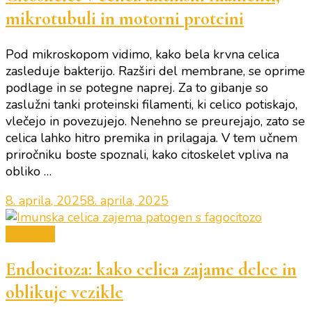
mikrotubuli in motorni proteini
Pod mikroskopom vidimo, kako bela krvna celica
zasleduje bakterijo. Razširi del membrane, se oprime
podlage in se potegne naprej. Za to gibanje so
zaslužni tanki proteinski filamenti, ki celico potiskajo,
vlečejo in povezujejo. Nenehno se preurejajo, zato se
celica lahko hitro premika in prilagaja. V tem učnem
priročniku boste spoznali, kako citoskelet vpliva na
obliko …
8. aprila, 2025
8. aprila, 2025
Biologija
Endocitoza: kako celica zajame delce in
oblikuje vezikle