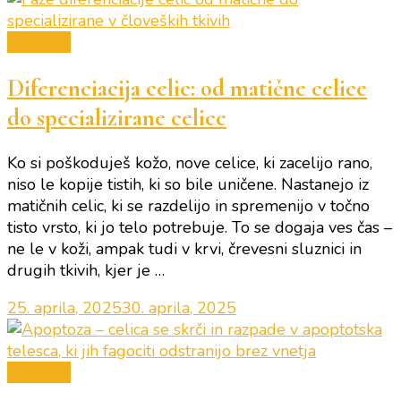
Biologija
Diferenciacija celic: od matične celice
do specializirane celice
Ko si poškoduješ kožo, nove celice, ki zacelijo rano,
niso le kopije tistih, ki so bile uničene. Nastanejo iz
matičnih celic, ki se razdelijo in spremenijo v točno
tisto vrsto, ki jo telo potrebuje. To se dogaja ves čas –
ne le v koži, ampak tudi v krvi, črevesni sluznici in
drugih tkivih, kjer je …
25. aprila, 2025
30. aprila, 2025
Biologija