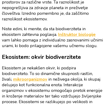
prostorov za različne vrste. Ta raznolikost je
nepogrešljiva za zdravje planeta in preživetje
človeštva. Izredno pomembno je, da zaščitimo
raznolikost ekosistemov.
Niste edini, ki menite, da sta biodiverziteta in
ekosistem zahtevna poglavja.
Inštruktor biologije
vam lahko pomaga z individualno zasnovanimi učnimi
urami, ki bodo prilagojene vašemu učnemu slogu.
Ekosistem: okvir biodiverzitete
Ekosistem je nekakšen okvir, ki podpira
biodiverziteto. To so dinamične skupnosti rastlin,
živali,
mikroorganizmov
in neživega okolja, ki skupaj
delujejo kot funkcionalna enota. Interakcije
organizmov v ekosistemu omogočajo pretok energije
in kroženje materialov ter tako vzdržujejo življenjske
procese. Ekosistemi se razlikujejo po velikosti in