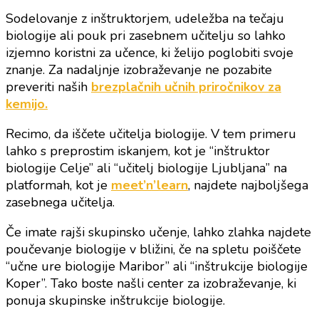
Sodelovanje z inštruktorjem, udeležba na tečaju
biologije ali pouk pri zasebnem učitelju so lahko
izjemno koristni za učence, ki želijo poglobiti svoje
znanje. Za nadaljnje izobraževanje ne pozabite
preveriti naših
brezplačnih učnih priročnikov za
kemijo.
Recimo, da iščete učitelja biologije. V tem primeru
lahko s preprostim iskanjem, kot je “inštruktor
biologije Celje” ali “učitelj biologije Ljubljana” na
platformah, kot je
meet’n’learn
, najdete najboljšega
zasebnega učitelja.
Če imate rajši skupinsko učenje, lahko zlahka najdete
poučevanje biologije v bližini, če na spletu poiščete
“učne ure biologije Maribor” ali “inštrukcije biologije
Koper”. Tako boste našli center za izobraževanje, ki
ponuja skupinske inštrukcije biologije.