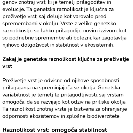
genov znotraj vrst, ki je temelj prilagoditev in
evolucije. Ta genetska raznolikost je ključna za
preživetje vrst, saj deluje kot varovalo pred
spremembami v okolju. Vrste z veliko genetsko
raznolikostjo se lahko prilagodijo novim izzivom, kot
so podnebne spremembe ali bolezni, kar zagotavlja
njihovo dolgoživost in stabilnost v ekosistemih.
Zakaj je genetska raznolikost ključna za preživetje
vrst
Preživetje vrst je odvisno od njihove sposobnosti
prilagajanja na spreminjajoča se okolja. Genetska
variabilnost je temelj te prilagodljivosti, saj vrstam
omogoča, da se razvijajo kot odziv na pritiske okolja.
Ta raznolikost znotraj vrste je bistvena za ohranjanje
odpornosti ekosistemov in splošne biodiverzitete.
Raznolikost vrst: omogoča stabilnost