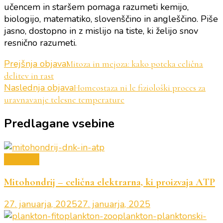
učencem in staršem pomaga razumeti kemijo,
biologijo, matematiko, slovenščino in angleščino. Piše
jasno, dostopno in z mislijo na tiste, ki želijo snov
resnično razumeti.
Navigacija
Prejšnja objava
Mitoza in mejoza: kako poteka celična
delitev in rast
objav
Naslednja objava
Homeostaza ni le fiziološki proces za
uravnavanje telesne temperature
Predlagane vsebine
Biologija
Mitohondrij – celična elektrarna, ki proizvaja ATP
27. januarja, 2025
27. januarja, 2025