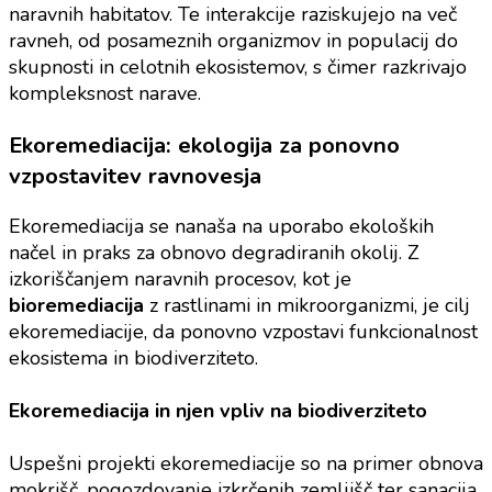
naravnih habitatov. Te interakcije raziskujejo na več
ravneh, od posameznih organizmov in populacij do
skupnosti in celotnih ekosistemov, s čimer razkrivajo
kompleksnost narave.
Ekoremediacija: ekologija za ponovno
vzpostavitev ravnovesja
Ekoremediacija se nanaša na uporabo ekoloških
načel in praks za obnovo degradiranih okolij. Z
izkoriščanjem naravnih procesov, kot je
bioremediacija
z rastlinami in mikroorganizmi, je cilj
ekoremediacije, da ponovno vzpostavi funkcionalnost
ekosistema in biodiverziteto.
Ekoremediacija in njen vpliv na biodiverziteto
Uspešni projekti ekoremediacije so na primer obnova
mokrišč, pogozdovanje izkrčenih zemljišč ter sanacija