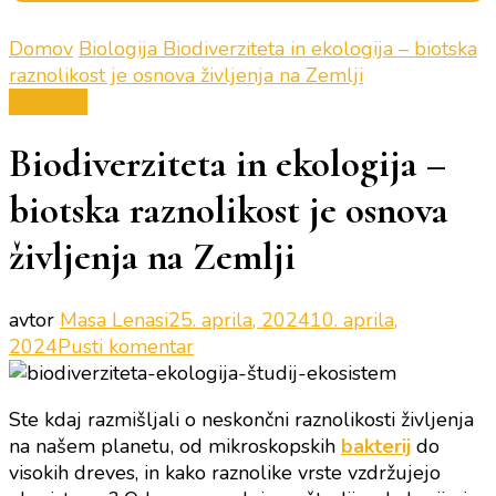
Domov
Biologija
Biodiverziteta in ekologija – biotska
raznolikost je osnova življenja na Zemlji
Biologija
Biodiverziteta in ekologija –
biotska raznolikost je osnova
življenja na Zemlji
avtor
Masa Lenasi
25. aprila, 2024
10. aprila,
na
2024
Pusti komentar
Biodiverziteta
in
Ste kdaj razmišljali o neskončni raznolikosti življenja
ekologija
na našem planetu, od mikroskopskih
bakterij
do
–
visokih dreves, in kako raznolike vrste vzdržujejo
biotska