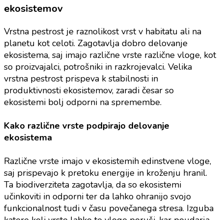
ekosistemov
Vrstna pestrost je raznolikost vrst v habitatu ali na
planetu kot celoti. Zagotavlja dobro delovanje
ekosistema, saj imajo različne vrste različne vloge, kot
so proizvajalci, potrošniki in razkrojevalci. Velika
vrstna pestrost prispeva k stabilnosti in
produktivnosti ekosistemov, zaradi česar so
ekosistemi bolj odporni na spremembe.
Kako različne vrste podpirajo delovanje
ekosistema
Različne vrste imajo v ekosistemih edinstvene vloge,
saj prispevajo k pretoku energije in kroženju hranil.
Ta biodiverziteta zagotavlja, da so ekosistemi
učinkoviti in odporni ter da lahko ohranijo svojo
funkcionalnost tudi v času povečanega stresa. Izguba
katere koli vrste lahko te vloge poruši, kar poudarja