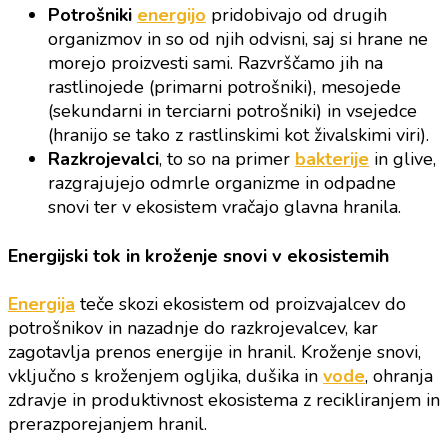
Potrošniki
energijo
pridobivajo od drugih
organizmov in so od njih odvisni, saj si hrane ne
morejo proizvesti sami. Razvrščamo jih na
rastlinojede (primarni potrošniki), mesojede
(sekundarni in terciarni potrošniki) in vsejedce
(hranijo se tako z rastlinskimi kot živalskimi viri).
Razkrojevalci
, to so na primer
bakterije
in glive,
razgrajujejo odmrle organizme in odpadne
snovi ter v ekosistem vračajo glavna hranila.
Energijski tok in kroženje snovi v ekosistemih
Energija
teče skozi ekosistem od proizvajalcev do
potrošnikov in nazadnje do razkrojevalcev, kar
zagotavlja prenos energije in hranil. Kroženje snovi,
vključno s kroženjem ogljika, dušika in
vode
, ohranja
zdravje in produktivnost ekosistema z recikliranjem in
prerazporejanjem hranil.