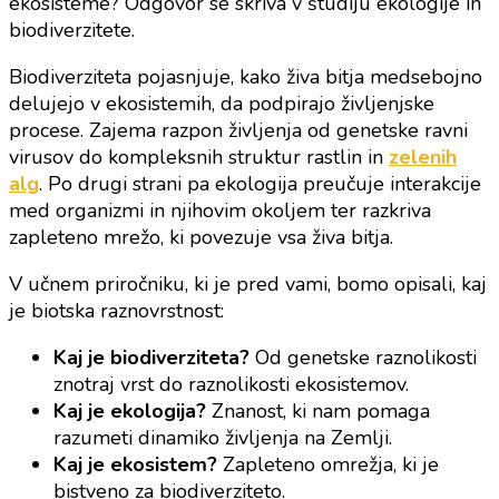
ekosisteme? Odgovor se skriva v študiju ekologije in
raznolikost
biodiverzitete.
je
osnova
Biodiverziteta pojasnjuje, kako živa bitja medsebojno
življenja
delujejo v ekosistemih, da podpirajo življenjske
na
procese. Zajema razpon življenja od genetske ravni
Zemlji
virusov do kompleksnih struktur rastlin in
zelenih
alg
. Po drugi strani pa ekologija preučuje interakcije
med organizmi in njihovim okoljem ter razkriva
zapleteno mrežo, ki povezuje vsa živa bitja.
V učnem priročniku, ki je pred vami, bomo opisali, kaj
je biotska raznovrstnost:
Kaj je biodiverziteta?
Od genetske raznolikosti
znotraj vrst do raznolikosti ekosistemov.
Kaj je ekologija?
Znanost, ki nam pomaga
razumeti dinamiko življenja na Zemlji.
Kaj je ekosistem?
Zapleteno omrežja, ki je
bistveno za biodiverziteto.