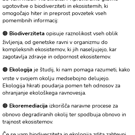
ugotovitve o biodiverziteti in ekosistemih, ki
omogočajo hiter in preprost povzetek vseh
pomembnih informacij:
🟠
Biodiverziteta
opisuje raznolikost vseh oblik
življenja, od genetske ravni v organizmu do
kompleksnih ekosistemov, ki jih naseljujejo, kar
zagotavlja zdravje in odpornost ekosistemov.
🟠
Ekologija
je študij, ki nam pomaga razumeti, kako
vrste v svojem okolju medsebojno delujejo.
Ekologija hkrati poudarja pomen teh odnosov za
ohranjanje ekološkega ravnovesja.
🟠
Ekoremediacija
izkorišča naravne procese za
obnovo degradiranih okolij ter spodbuja obnovo in
trajnost ekosistemov.
Če se vam biodiverziteta in ekologija zdita zahtevni,