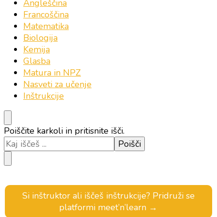
Angleščina
Francoščina
Matematika
Biologija
Kemija
Glasba
Matura in NPZ
Nasveti za učenje
Inštrukcije
Iščeš
Poiščite karkoli in pritisnite išči.
kaj?
Si inštruktor ali iščeš inštrukcije? Pridruži se
platformi meet’n’learn →