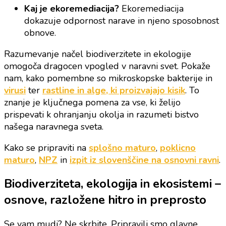
Kaj je ekoremediacija?
Ekoremediacija
dokazuje odpornost narave in njeno sposobnost
obnove.
Razumevanje načel biodiverzitete in ekologije
omogoča dragocen vpogled v naravni svet. Pokaže
nam, kako pomembne so mikroskopske bakterije in
virusi
ter
rastline in alge, ki proizvajajo kisik
. To
znanje je ključnega pomena za vse, ki želijo
prispevati k ohranjanju okolja in razumeti bistvo
našega naravnega sveta.
Kako se pripraviti na
splošno maturo
,
poklicno
maturo
,
NPZ
in
izpit iz slovenščine na osnovni ravni
.
Biodiverziteta, ekologija in ekosistemi –
osnove, razložene hitro in preprosto
Se vam mudi? Ne skrbite. Pripravili smo glavne