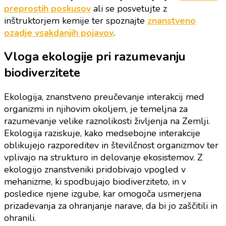
preprostih poskusov
ali se posvetujte z
inštruktorjem kemije ter spoznajte
znanstveno
ozadje vsakdanjih pojavov
.
Vloga ekologije pri razumevanju
biodiverzitete
Ekologija, znanstveno preučevanje interakcij med
organizmi in njihovim okoljem, je temeljna za
razumevanje velike raznolikosti življenja na Zemlji.
Ekologija raziskuje, kako medsebojne interakcije
oblikujejo razporeditev in številčnost organizmov ter
vplivajo na strukturo in delovanje ekosistemov. Z
ekologijo znanstveniki pridobivajo vpogled v
mehanizme, ki spodbujajo biodiverziteto, in v
posledice njene izgube, kar omogoča usmerjena
prizadevanja za ohranjanje narave, da bi jo zaščitili in
ohranili.