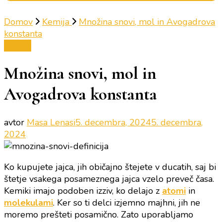
Domov
Kemija
Množina snovi, mol in Avogadrova
konstanta
Kemija
Množina snovi, mol in
Avogadrova konstanta
avtor
Masa Lenasi
5. decembra, 2024
5. decembra,
2024
Ko kupujete jajca, jih običajno štejete v ducatih, saj bi
štetje vsakega posameznega jajca vzelo preveč časa.
Kemiki imajo podoben izziv, ko delajo z
atomi
in
molekulami
. Ker so ti delci izjemno majhni, jih ne
moremo prešteti posamično. Zato uporabljamo