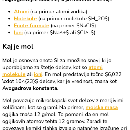
Atomi
(na primer atomi vodika)
Molekule
(na primer molekule $H_2O$)
Enote formule
(na primer $NaCl$)
Ioni
(na primer $Na^+$ ali $Cl^-$)
Kaj je mol
Mol
je osnovna enota SI za množino snovi, ki jo
uporabljamo za štetje delcev, kot so
atomi
,
molekule
ali
ioni
. En mol predstavlja točno $6,022
\cdot 10^{23}$ delcev, kar je vrednost, znana kot
Avogadrova konstanta
.
Mol povezuje mikroskopski svet delcev z merljivimi
količinami, kot so grami. Na primer,
molska masa
ogljika znaša 12 g/mol. To pomeni, da en mol
ogljikovih atomov tehta 12 gramov. Zaradi te
povezave kemiki zlahka izvajajo natančne izračune pri