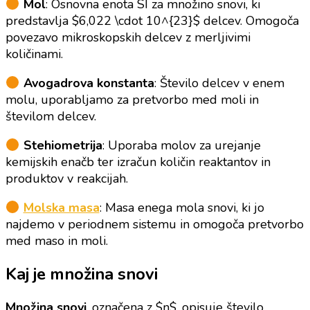
Mol
: Osnovna enota SI za množino snovi, ki
predstavlja $6,022 \cdot 10^{23}$ delcev. Omogoča
povezavo mikroskopskih delcev z merljivimi
količinami.
Avogadrova konstanta
: Število delcev v enem
molu, uporabljamo za pretvorbo med moli in
številom delcev.
Stehiometrija
: Uporaba molov za urejanje
kemijskih enačb ter izračun količin reaktantov in
produktov v reakcijah.
Molska masa
: Masa enega mola snovi, ki jo
najdemo v periodnem sistemu in omogoča pretvorbo
med maso in moli.
Kaj je množina snovi
Množina snovi
, označena z $n$, opisuje število