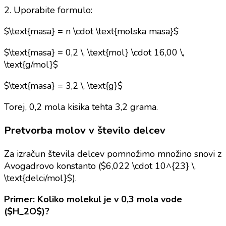
2. Uporabite formulo:
$\text{masa} = n \cdot \text{molska masa}$
$\text{masa} = 0,2 \, \text{mol} \cdot 16,00 \,
\text{g/mol}$
$\text{masa} = 3,2 \, \text{g}$
Torej, 0,2 mola kisika tehta 3,2 grama.
Pretvorba molov v število delcev
Za izračun števila delcev pomnožimo množino snovi z
Avogadrovo konstanto ($6,022 \cdot 10^{23} \,
\text{delci/mol}$).
Primer: Koliko molekul je v 0,3 mola vode
($H_2O$)?