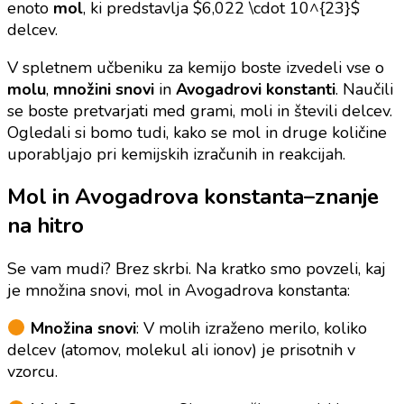
enoto
mol
, ki predstavlja $6,022 \cdot 10^{23}$
delcev.
V spletnem učbeniku za kemijo boste izvedeli vse o
molu
,
množini snovi
in
Avogadrovi konstanti
. Naučili
se boste pretvarjati med grami, moli in števili delcev.
Ogledali si bomo tudi, kako se mol in druge količine
uporabljajo pri kemijskih izračunih in reakcijah.
Mol in Avogadrova konstanta–znanje
na hitro
Se vam mudi? Brez skrbi. Na kratko smo povzeli, kaj
je množina snovi, mol in Avogadrova konstanta:
Množina snovi
: V molih izraženo merilo, koliko
delcev (atomov, molekul ali ionov) je prisotnih v
vzorcu.