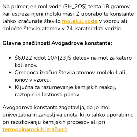
Na primer, en mol vode ($H_2O$) tehta 18 gramov,
kar ustreza njeni molski masi. Z uporabo te konstante
lahko izračunate število
molekul vode
v vzorcu ali
določite število atomov v 24-karatni zlati verižici.
Glavne značilnosti Avogadrove konstante:
$6,022 \cdot 10^{23}$ delcev na mol za katero
koli snov.
Omogoča izračun števila atomov, molekul ali
ionov v vzorcu.
Ključna za razumevanje kemijskih reakcij,
raztopin in lastnosti plinov.
Avogadrova konstanta zagotavlja, da je mol
univerzalna in zanesljiva enota, ki jo lahko uporabimo
pri raziskovanju kemijskih procesov ali pri
termodinamskih izračunih
.