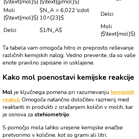
($\text{mol}$)
($\text{g/mol}$)
Moli
$N_A = 6,022 \cdot
Delci
($\text{mol}$)
10^{23}$
Moli
Delci
$1/N_A$
($\text{mol}$)
Ta tabela vam omogoča hitro in preprosto reševanje
različnih kemijskih nalog. Vedno preverite, da so vaše
enote pravilno zapisane in usklajene.
Kako mol poenostavi kemijske reakcije
Mol
je ključnega pomena pri razumevanju
kemijskih
reakcij
. Omogoča natančno določitev razmerij med
reaktanti in produkti z izražanjem količin v molih, kar
je osnova za
stehiometrijo
.
S pomočjo mola lahko urejene kemijske enačbe
pretvorimo v količine, kot so grami ali litri.