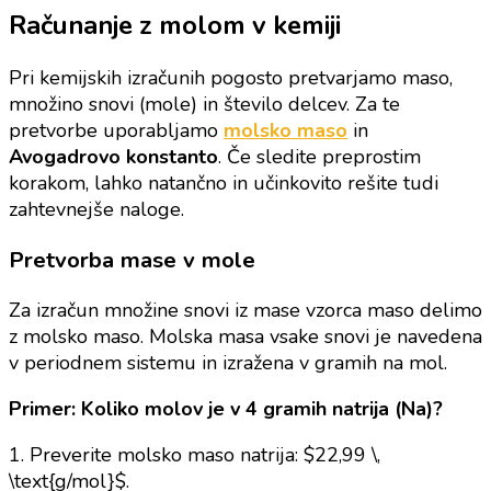
Računanje z molom v kemiji
Pri kemijskih izračunih pogosto pretvarjamo maso,
množino snovi (mole) in število delcev. Za te
pretvorbe uporabljamo
molsko maso
in
Avogadrovo konstanto
. Če sledite preprostim
korakom, lahko natančno in učinkovito rešite tudi
zahtevnejše naloge.
Pretvorba mase v mole
Za izračun množine snovi iz mase vzorca maso delimo
z molsko maso. Molska masa vsake snovi je navedena
v periodnem sistemu in izražena v gramih na mol.
Primer: Koliko molov je v 4 gramih natrija (Na)?
1. Preverite molsko maso natrija: $22,99 \,
\text{g/mol}$.