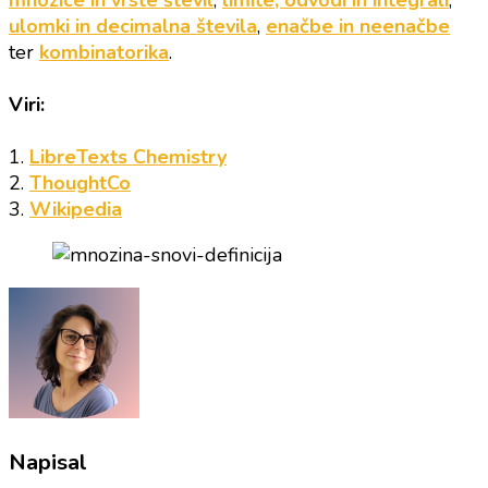
ulomki in decimalna števila
,
enačbe in neenačbe
ter
kombinatorika
.
Viri:
1.
LibreTexts Chemistry
2.
ThoughtCo
3.
Wikipedia
Napisal