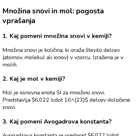
Množina snovi in mol: pogosta
vprašanja
1. Kaj pomeni množina snovi v kemiji?
Množina snovi je količina, ki izraža število delcev
(atomov, molekul ali ionov) v vzorcu. Izražena je v
molih.
2. Kaj je mol v kemiji?
Mol je osnovna enota SI za množino snovi.
Predstavlja $6,022 \cdot 10^{23}$ delcev določene
snovi.
3. Kaj pomeni Avogadrova konstanta?
Avogadrova konstanta je vrednost $6,022 \cdot