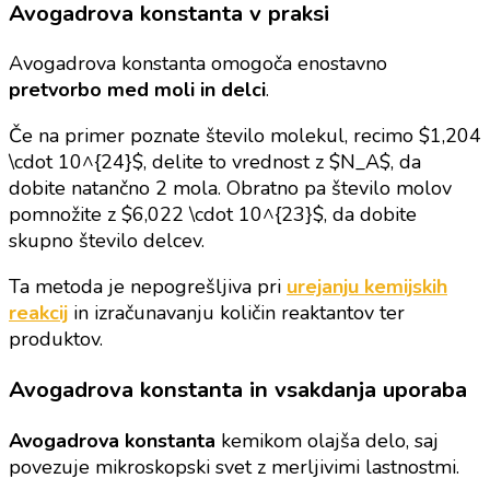
Avogadrova konstanta v praksi
Avogadrova konstanta omogoča enostavno
pretvorbo med moli in delci
.
Če na primer poznate število molekul, recimo $1,204
\cdot 10^{24}$, delite to vrednost z $N_A$, da
dobite natančno 2 mola. Obratno pa število molov
pomnožite z $6,022 \cdot 10^{23}$, da dobite
skupno število delcev.
Ta metoda je nepogrešljiva pri
urejanju kemijskih
reakcij
in izračunavanju količin reaktantov ter
produktov.
Avogadrova konstanta in vsakdanja uporaba
Avogadrova konstanta
kemikom olajša delo, saj
povezuje mikroskopski svet z merljivimi lastnostmi.