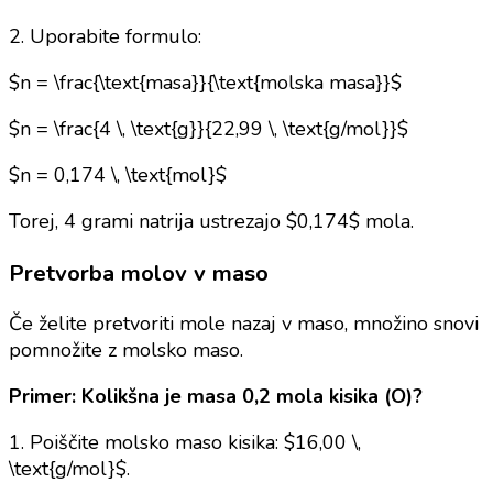
2. Uporabite formulo:
$n = \frac{\text{masa}}{\text{molska masa}}$
$n = \frac{4 \, \text{g}}{22,99 \, \text{g/mol}}$
$n = 0,174 \, \text{mol}$
Torej, 4 grami natrija ustrezajo $0,174$ mola.
Pretvorba molov v maso
Če želite pretvoriti mole nazaj v maso, množino snovi
pomnožite z molsko maso.
Primer: Kolikšna je masa 0,2 mola kisika (O)?
1. Poiščite molsko maso kisika: $16,00 \,
\text{g/mol}$.