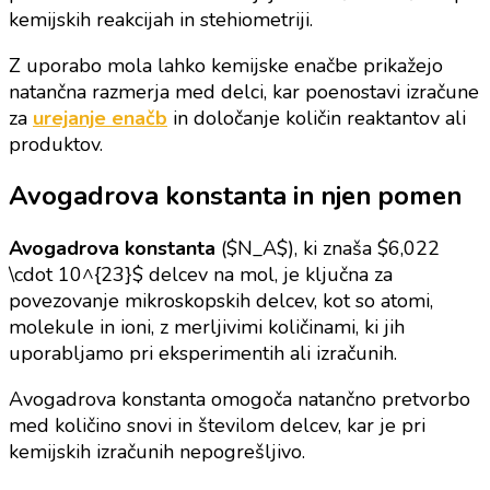
kemijskih reakcijah in stehiometriji.
Z uporabo mola lahko kemijske enačbe prikažejo
natančna razmerja med delci, kar poenostavi izračune
za
urejanje enačb
in določanje količin reaktantov ali
produktov.
Avogadrova konstanta in njen pomen
Avogadrova konstanta
($N_A$), ki znaša $6,022
\cdot 10^{23}$ delcev na mol, je ključna za
povezovanje mikroskopskih delcev, kot so atomi,
molekule in ioni, z merljivimi količinami, ki jih
uporabljamo pri eksperimentih ali izračunih.
Avogadrova konstanta omogoča natančno pretvorbo
med količino snovi in številom delcev, kar je pri
kemijskih izračunih nepogrešljivo.