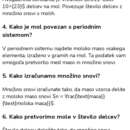
10^{23}$ delcev na mol. Povezuje število delcev z
množino snovi v molih.
4. Kako je mol povezan s periodnim
sistemom?
V periodnem sistemu najdete molsko maso vsakega
elementa, izraženo v gramih na mol. Ta podatek vam
omogoča pretvorbo med maso in množino snovi.
5. Kako izračunamo množino snovi?
Množino snovi izračunate tako, da maso vzorca delite
z molsko maso snovi: $n = \frac{\text{masa}}
{\text{molska masa}}$.
6. Kako pretvorimo mole v število delcev?