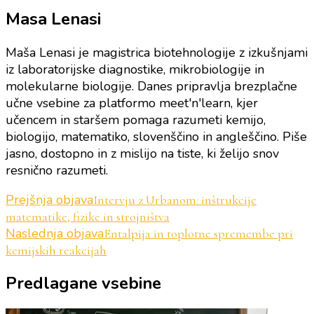
Masa Lenasi
Maša Lenasi je magistrica biotehnologije z izkušnjami
iz laboratorijske diagnostike, mikrobiologije in
molekularne biologije. Danes pripravlja brezplačne
učne vsebine za platformo meet'n'learn, kjer
učencem in staršem pomaga razumeti kemijo,
biologijo, matematiko, slovenščino in angleščino. Piše
jasno, dostopno in z mislijo na tiste, ki želijo snov
resnično razumeti.
Navigacija
Prejšnja objava
Intervju z Urbanom: inštrukcije
matematike, fizike in strojništva
objav
Naslednja objava
Entalpija in toplotne spremembe pri
kemijskih reakcijah
Predlagane vsebine