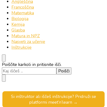
Angleščina
Francoščina
Matematika
Biologija
Kemija
Glasba
Matura in NPZ
Nasveti za učenje
Inštrukcije
Iščeš
Poiščite karkoli in pritisnite išči.
kaj?
Si inštruktor ali iščeš inštrukcije? Pridruži se
platformi meet’n’learn →