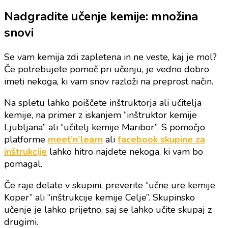
Nadgradite učenje kemije: množina
snovi
Se vam kemija zdi zapletena in ne veste, kaj je mol?
Če potrebujete pomoč pri učenju, je vedno dobro
imeti nekoga, ki vam snov razloži na preprost način.
Na spletu lahko poiščete inštruktorja ali učitelja
kemije, na primer z iskanjem “inštruktor kemije
Ljubljana” ali “učitelj kemije Maribor”. S pomočjo
platforme
meet’n’learn
ali
facebook skupine za
inštrukcije
lahko hitro najdete nekoga, ki vam bo
pomagal.
Če raje delate v skupini, preverite “učne ure kemije
Koper” ali “inštrukcije kemije Celje”. Skupinsko
učenje je lahko prijetno, saj se lahko učite skupaj z
drugimi.