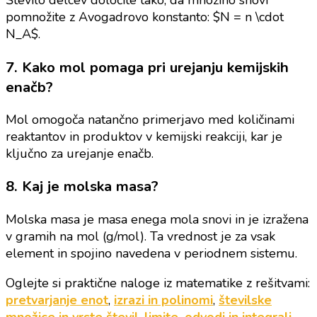
Število delcev določite tako, da množino snovi
pomnožite z Avogadrovo konstanto: $N = n \cdot
N_A$.
7. Kako mol pomaga pri urejanju kemijskih
enačb?
Mol omogoča natančno primerjavo med količinami
reaktantov in produktov v kemijski reakciji, kar je
ključno za urejanje enačb.
8. Kaj je molska masa?
Molska masa je masa enega mola snovi in je izražena
v gramih na mol (g/mol). Ta vrednost je za vsak
element in spojino navedena v periodnem sistemu.
Oglejte si praktične naloge iz matematike z rešitvami:
pretvarjanje enot
,
izrazi in polinomi
,
številske
množice in vrste števil
,
limite, odvodi in integrali
,