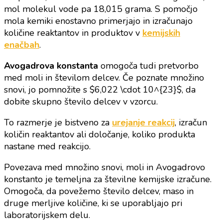
mol molekul vode pa 18,015 grama. S pomočjo
mola kemiki enostavno primerjajo in izračunajo
količine reaktantov in produktov v
kemijskih
enačbah
.
Avogadrova konstanta
omogoča tudi pretvorbo
med moli in številom delcev. Če poznate množino
snovi, jo pomnožite s $6,022 \cdot 10^{23}$, da
dobite skupno število delcev v vzorcu.
To razmerje je bistveno za
urejanje reakcij
, izračun
količin reaktantov ali določanje, koliko produkta
nastane med reakcijo.
Povezava med množino snovi, moli in Avogadrovo
konstanto je temeljna za številne kemijske izračune.
Omogoča, da povežemo število delcev, maso in
druge merljive količine, ki se uporabljajo pri
laboratorijskem delu.