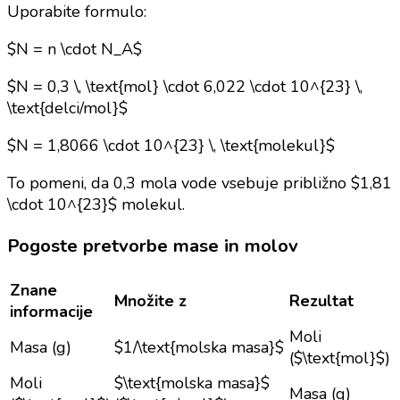
Uporabite formulo:
$N = n \cdot N_A$
$N = 0,3 \, \text{mol} \cdot 6,022 \cdot 10^{23} \,
\text{delci/mol}$
$N = 1,8066 \cdot 10^{23} \, \text{molekul}$
To pomeni, da 0,3 mola vode vsebuje približno $1,81
\cdot 10^{23}$ molekul.
Pogoste pretvorbe mase in molov
Znane
Množite z
Rezultat
informacije
Moli
Masa (g)
$1/\text{molska masa}$
($\text{mol}$)
Moli
$\text{molska masa}$
Masa (g)