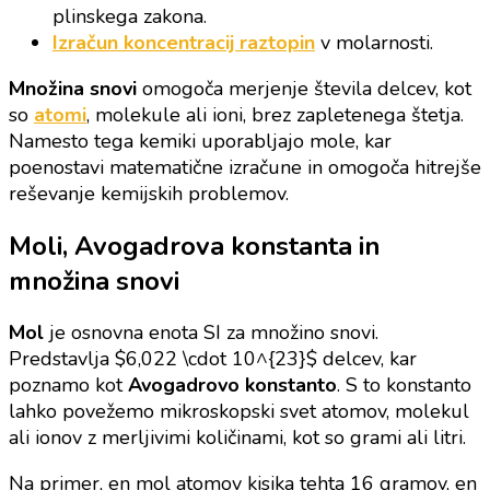
plinskega zakona.
Izračun koncentracij raztopin
v molarnosti.
Množina snovi
omogoča merjenje števila delcev, kot
so
atomi
, molekule ali ioni, brez zapletenega štetja.
Namesto tega kemiki uporabljajo mole, kar
poenostavi matematične izračune in omogoča hitrejše
reševanje kemijskih problemov.
Moli, Avogadrova konstanta in
množina snovi
Mol
je osnovna enota SI za množino snovi.
Predstavlja $6,022 \cdot 10^{23}$ delcev, kar
poznamo kot
Avogadrovo konstanto
. S to konstanto
lahko povežemo mikroskopski svet atomov, molekul
ali ionov z merljivimi količinami, kot so grami ali litri.
Na primer, en mol atomov kisika tehta 16 gramov, en