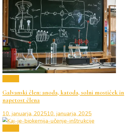
Kemija
Galvanski člen: anoda, katoda, solni mostiček in
napetost člena
10. januarja, 2025
10. januarja, 2025
Kemija