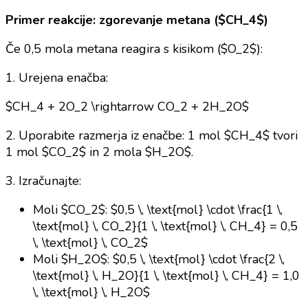
Primer reakcije: zgorevanje metana ($CH_4$)
Če 0,5 mola metana reagira s kisikom ($O_2$):
1. Urejena enačba:
$CH_4 + 2O_2 \rightarrow CO_2 + 2H_2O$
2. Uporabite razmerja iz enačbe: 1 mol $CH_4$ tvori
1 mol $CO_2$ in 2 mola $H_2O$.
3. Izračunajte:
Moli $CO_2$: $0,5 \, \text{mol} \cdot \frac{1 \,
\text{mol} \, CO_2}{1 \, \text{mol} \, CH_4} = 0,5
\, \text{mol} \, CO_2$
Moli $H_2O$: $0,5 \, \text{mol} \cdot \frac{2 \,
\text{mol} \, H_2O}{1 \, \text{mol} \, CH_4} = 1,0
\, \text{mol} \, H_2O$