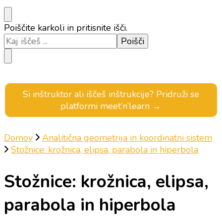
Iščeš
Poiščite karkoli in pritisnite išči.
kaj?
Si inštruktor ali iščeš inštrukcije? Pridruži se
platformi meet’n’learn →
Domov
Analitična geometrija in koordinatni sistem
Stožnice: krožnica, elipsa, parabola in hiperbola
Stožnice: krožnica, elipsa,
parabola in hiperbola