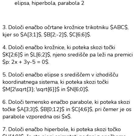
3. Določi enačbo očrtane krožnice trikotniku $ABC$,
kjer so $A[3;1]$, $B[2;-2]$, $C[6;6]$.
4. Določi enačbo krožnice, ki poteka skozi točki
$K[2;6]$ in $L[6;2]$, njeno središče pa leži na premici
$p: 2x + 3y-5 = 0$.
5. Določi enačbo elipse s središčem v izhodišču
koordinatnega sistema, ki poteka skozi točki
$M[2\sqrt{3}; \sqrt{6}]$ in $N[6;0]$.
6. Določi temensko enačbo parabole, ki poteka skozi
točke $A[3;3]$, $B[0;12]$ in $C[4;6]$, pri čemer je os
parabole vzporedna osi $x$.
7. Določi enačbo hiperbole, ki poteka skozi točko