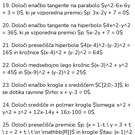
19. Določi enačbo tangente na parabolo $y^2-6x-6y
+ 3 = 0$, ki je vzporedna premici $p: 3x-2y + 7 = 0$.
20. Določi enačbo tangente na hiperbolo $4x^2-y^2
= 36$, ki je vzporedna premici $p: 5x-2y + 7 = 0$.
21. Določi presečišča hiperbole $4(x-4)^2-(y-2)^2 =
16$ in krožnice $(x-4)^2 + (y-2)^2 = 64$.
22. Določi medsebojno lego krožnic $(x-3)^2 + y^2
= 45$ in $(x-9)^2 + (y-2)^2 = 25$.
23. Določi enačbo krogle s središčem $C[2;0;-3]$, ki
se dotika ravnine $\rho: x + y-3 = 0$.
24. Določi središče in polmer krogle $\omega: x^2 +
y^2 + z^2 + 12x-14y + 16z-100 = 0$.
25. Določi presečišča premice: $p: {x = 1-t; \ y = 3 + t;
\ z = 2 + t; \ t \in \mathbb{R}}$ in krogle $\tau: (x-1)^2