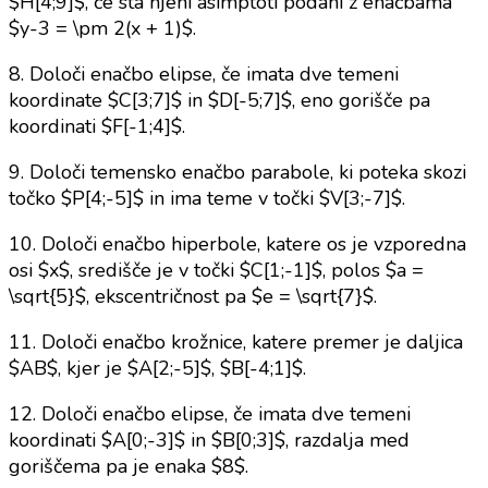
$H[4;9]$, če sta njeni asimptoti podani z enačbama
$y-3 = \pm 2(x + 1)$.
8. Določi enačbo elipse, če imata dve temeni
koordinate $C[3;7]$ in $D[-5;7]$, eno gorišče pa
koordinati $F[-1;4]$.
9. Določi temensko enačbo parabole, ki poteka skozi
točko $P[4;-5]$ in ima teme v točki $V[3;-7]$.
10. Določi enačbo hiperbole, katere os je vzporedna
osi $x$, središče je v točki $C[1;-1]$, polos $a =
\sqrt{5}$, ekscentričnost pa $e = \sqrt{7}$.
11. Določi enačbo krožnice, katere premer je daljica
$AB$, kjer je $A[2;-5]$, $B[-4;1]$.
12. Določi enačbo elipse, če imata dve temeni
koordinati $A[0;-3]$ in $B[0;3]$, razdalja med
goriščema pa je enaka $8$.