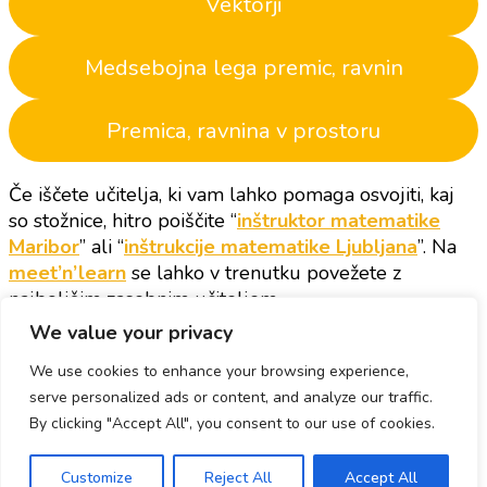
Vektorji
Medsebojna lega premic, ravnin
Premica, ravnina v prostoru
Če iščete učitelja, ki vam lahko pomaga osvojiti, kaj
so stožnice, hitro poiščite “
inštruktor matematike
Maribor
” ali “
inštrukcije matematike Ljubljana
”. Na
meet’n’learn
se lahko v trenutku povežete z
najboljšim zasebnim učiteljem.
We value your privacy
Si inštruktor ali iščeš inštrukcije? Pridruži se
We use cookies to enhance your browsing experience,
platformi meet'n'learn →
serve personalized ads or content, and analyze our traffic.
© Avtorske pravice2026
Inštrukcije blog
. Vse pravice
By clicking "Accept All", you consent to our use of cookies.
pridržane.
Blossom Pin | Razvil
Blossom
Themes
.Poganja
WordPress
.
Customize
Reject All
Accept All