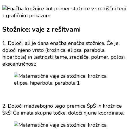
Stožnice: vaje z rešitvami
1. Določi, ali je dana enačba enačba stožnice. Če je,
določi njeno vrsto (krožnica, elipsa, parabola,
hiperbola) in lastnosti: teme, središče, polmer, polosi,
ekscentričnost:
2. Določi medsebojno lego premice $p$ in krožnice
$k$. Če imata skupne točke, določi njune koordinate.: