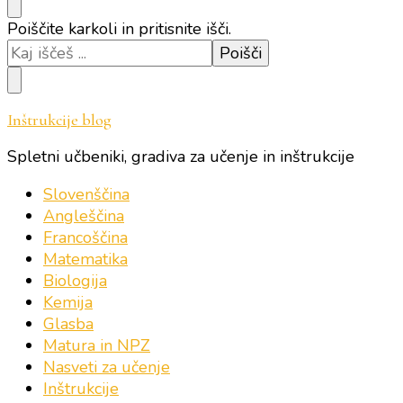
Iščeš
Poiščite karkoli in pritisnite išči.
kaj?
Inštrukcije blog
Spletni učbeniki, gradiva za učenje in inštrukcije
Slovenščina
Angleščina
Francoščina
Matematika
Biologija
Kemija
Glasba
Matura in NPZ
Nasveti za učenje
Inštrukcije