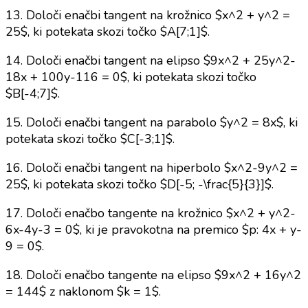
13. Določi enačbi tangent na krožnico $x^2 + y^2 =
25$, ki potekata skozi točko $A[7;1]$.
14. Določi enačbi tangent na elipso $9x^2 + 25y^2-
18x + 100y-116 = 0$, ki potekata skozi točko
$B[-4;7]$.
15. Določi enačbi tangent na parabolo $y^2 = 8x$, ki
potekata skozi točko $C[-3;1]$.
16. Določi enačbi tangent na hiperbolo $x^2-9y^2 =
25$, ki potekata skozi točko $D[-5; -\frac{5}{3}]$.
17. Določi enačbo tangente na krožnico $x^2 + y^2-
6x-4y-3 = 0$, ki je pravokotna na premico $p: 4x + y-
9 = 0$.
18. Določi enačbo tangente na elipso $9x^2 + 16y^2
= 144$ z naklonom $k = 1$.