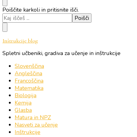
Iščeš
Poiščite karkoli in pritisnite išči.
kaj?
Inštrukcije blog
Spletni učbeniki, gradiva za učenje in inštrukcije
Slovenščina
Angleščina
Francoščina
Matematika
Biologija
Kemija
Glasba
Matura in NPZ
Nasveti za učenje
Inštrukcije