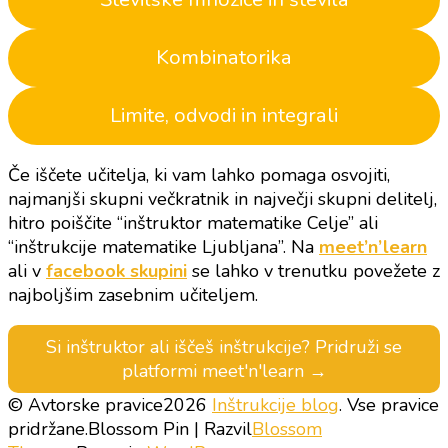
Kombinatorika
Limite, odvodi in integrali
Če iščete učitelja, ki vam lahko pomaga osvojiti,
najmanjši skupni večkratnik in največji skupni delitelj,
hitro poiščite “inštruktor matematike Celje” ali
“inštrukcije matematike Ljubljana”. Na
meet’n’learn
ali v
facebook skupini
se lahko v trenutku povežete z
najboljšim zasebnim učiteljem.
Si inštruktor ali iščeš inštrukcije? Pridruži se
platformi meet'n'learn →
© Avtorske pravice2026
Inštrukcije blog
. Vse pravice
pridržane.
Blossom Pin | Razvil
Blossom