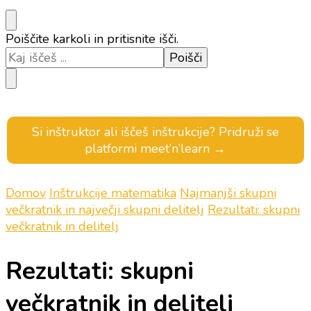
Iščeš
Poiščite karkoli in pritisnite išči.
kaj?
Si inštruktor ali iščeš inštrukcije? Pridruži se
platformi meet’n’learn →
Domov
Inštrukcije matematika
Najmanjši skupni
večkratnik in največji skupni delitelj
Rezultati: skupni
večkratnik in delitelj
Rezultati: skupni
večkratnik in delitelj