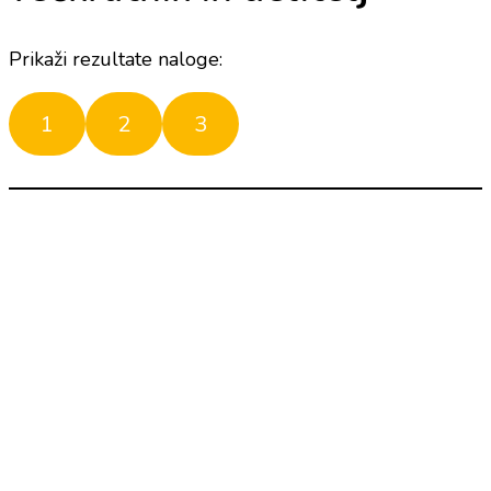
Prikaži rezultate naloge:
1
2
3