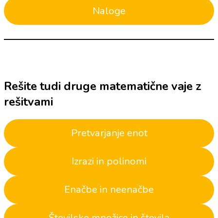
Naloge
Rešite tudi druge matematične vaje z
rešitvami
Pretvarjanje enot
Izrazi in polinomi
Enačbe in neenačbe
Številske množice in števila