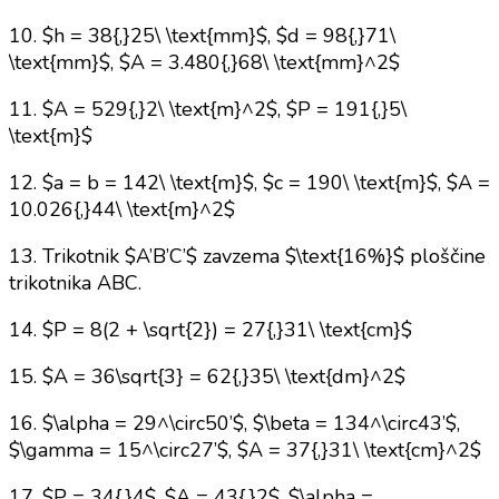
10. $h = 38{,}25\ \text{mm}$, $d = 98{,}71\
\text{mm}$, $A = 3.480{,}68\ \text{mm}^2$
11. $A = 529{,}2\ \text{m}^2$, $P = 191{,}5\
\text{m}$
12. $a = b = 142\ \text{m}$, $c = 190\ \text{m}$, $A =
10.026{,}44\ \text{m}^2$
13. Trikotnik $A’B’C’$ zavzema $\text{16%}$ ploščine
trikotnika ABC.
14. $P = 8(2 + \sqrt{2}) = 27{,}31\ \text{cm}$
15. $A = 36\sqrt{3} = 62{,}35\ \text{dm}^2$
16. $\alpha = 29^\circ50’$, $\beta = 134^\circ43’$,
$\gamma = 15^\circ27’$, $A = 37{,}31\ \text{cm}^2$
17. $P = 34{,}4$, $A = 43{,}2$, $\alpha =