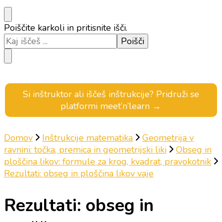
Iščeš
Poiščite karkoli in pritisnite išči.
kaj?
Si inštruktor ali iščeš inštrukcije? Pridruži se
platformi meet’n’learn →
Domov
Inštrukcije matematika
Geometrija v
ravnini: točka, premica in geometrijski liki
Obseg in
ploščina likov: formule za krog, kvadrat, pravokotnik
Rezultati: obseg in ploščina likov vaje
Rezultati: obseg in