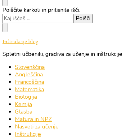
Iščeš
Poiščite karkoli in pritisnite išči.
kaj?
Inštrukcije blog
Spletni učbeniki, gradiva za učenje in inštrukcije
Slovenščina
Angleščina
Francoščina
Matematika
Biologija
Kemija
Glasba
Matura in NPZ
Nasveti za učenje
Inštrukcije