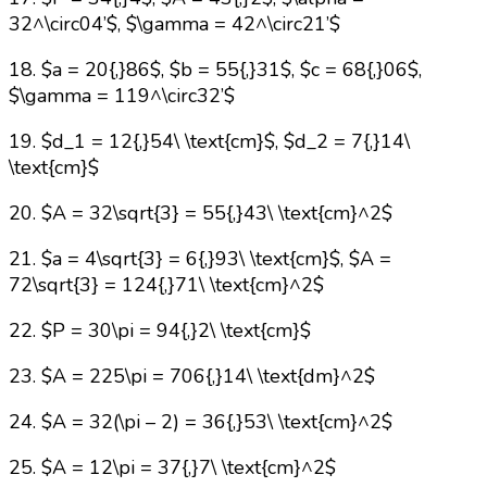
32^\circ04’$, $\gamma = 42^\circ21’$
18. $a = 20{,}86$, $b = 55{,}31$, $c = 68{,}06$,
$\gamma = 119^\circ32’$
19. $d_1 = 12{,}54\ \text{cm}$, $d_2 = 7{,}14\
\text{cm}$
20. $A = 32\sqrt{3} = 55{,}43\ \text{cm}^2$
21. $a = 4\sqrt{3} = 6{,}93\ \text{cm}$, $A =
72\sqrt{3} = 124{,}71\ \text{cm}^2$
22. $P = 30\pi = 94{,}2\ \text{cm}$
23. $A = 225\pi = 706{,}14\ \text{dm}^2$
24. $A = 32(\pi – 2) = 36{,}53\ \text{cm}^2$
25. $A = 12\pi = 37{,}7\ \text{cm}^2$