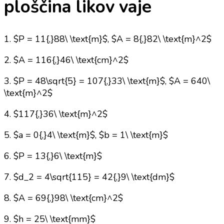
ploščina likov vaje
1. $P = 11{,}88\ \text{m}$, $A = 8{,}82\ \text{m}^2$
2. $A = 116{,}46\ \text{cm}^2$
3. $P = 48\sqrt{5} = 107{,}33\ \text{m}$, $A = 640\
\text{m}^2$
4. $117{,}36\ \text{m}^2$
5. $a = 0{,}4\ \text{m}$, $b = 1\ \text{m}$
6. $P = 13{,}6\ \text{m}$
7. $d_2 = 4\sqrt{115} = 42{,}9\ \text{dm}$
8. $A = 69{,}98\ \text{cm}^2$
9. $h = 25\ \text{mm}$