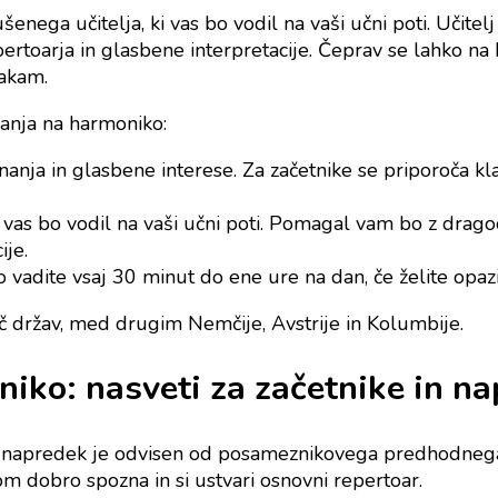
enega učitelja, ki vas bo vodil na vaši učni poti. Uči
ertoarja in glasbene interpretacije. Čeprav se lahko na 
pakam.
ranja na harmoniko:
nanja in glasbene interese. Za začetnike se priporoča kl
i vas bo vodil na vaši učni poti. Pomagal vam bo z drag
ije.
o vadite vsaj 30 minut do ene ure na dan, če želite opaz
 držav, med drugim Nemčije, Avstrije in Kolumbije.
oniko: nasveti za začetnike in 
 napredek je odvisen od posameznikovega predhodnega zn
m dobro spozna in si ustvari osnovni repertoar.