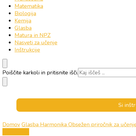
Matematika
Biologija
Kemija
Glasba
Matura in NPZ
Nasveti za učenje
Inštrukcije
Iščeš
Poiščite karkoli in pritisnite išči.
kaj?
Si inšt
Domov
Glasba
Harmonika
Obsežen priročnik za učenj
Harmonika