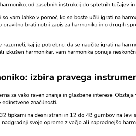
 harmoniko, od zasebnih inštrukcij do spletnih tečajev i
 so vam lahko v pomoč, ko se boste učili igrati na harm
 pravilno brati notni zapis za harmoniko in o drugih spre
 razumeli, kaj je potrebno, da se naučite igrati na harmo
 ali izkušen harmonikar, vam harmonika ponuja neskončne
oniko: izbira pravega instrument
erna za vašo raven znanja in glasbene interese. Obstaj
 edinstvene značilnosti.
32 tipkami na desni strani in 12 do 48 gumbov na levi s
 o nadgradnji svoje opreme z večjo ali naprednejšo harm