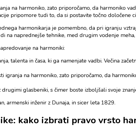
ranja na harmoniko, zato priporočamo, da harmoniko vadi
cije pripomore tudi to, da si postavite točno določene ci
nega harmonikarja je pomembno, da pri igranju vztrajat
 tudi na naprednejše tehnike, med drugim vodenje meha,
napredovanje na harmoniki:
, talenta in časa, ki ga namenjate vadbi. Večina zače
ti igranja na harmoniko, zato priporočamo, da harmoniko
 drugimi glasbeniki, s čimer boste izboljšali svoje znanje
, armenski inženir z Dunaja, in sicer leta 1829.
e: kako izbrati pravo vrsto ha