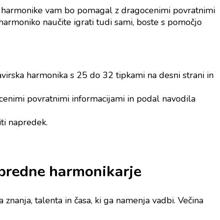
telj harmonike vam bo pomagal z dragocenimi povratnimi
harmoniko naučite igrati tudi sami, boste s pomočjo
avirska harmonika s 25 do 32 tipkami na desni strani in
ocenimi povratnimi informacijami in podal navodila
iti napredek.
napredne harmonikarje
anja, talenta in časa, ki ga namenja vadbi. Večina