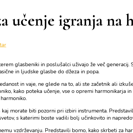
a učenje igranja na
na
tar
Obsežen
priročnik
terem glasbeniki in poslušalci uživajo že več generacij
za
ične in ljudske glasbe do džeza in popa.
učenje
igranja
edanost in vaje, ne glede na to, ali ste začetnik ali iz
na
oniko, kako poteka učenje, vse o opremi harmonikarja in 
harmoniko
a harmoniko.
a kaj morate biti pozorni pri izbiri instrumenta. Predst
vetov, s katerimi boste vadili bolj učinkovito in napredov
emu vzdrževanju. Predstavili bomo, kako skrbeti za harm