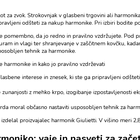
 za zvok. Strokovnjak v glasbeni trgovini ali harmonik
pravljeni odšteti za nakup harmonike. Pri izbiri bodite p
je pomembno, da jo redno in pravilno vzdržujete. Pod pr
uram in vlagi ter shranjevanje v zaščitnem kovčku, kada
posobljen tehnik za harmonike.
e harmonike in kako jo pravilno vzdrževati
lasbene interese in znesek, ki ste ga pripravljeni odštet
 zunanjosti z mehko krpo, izogibanje izpostavljenosti e
orda moral občasno nastaviti usposobljen tehnik za harm
zdelal proizvajalec harmonik Giulietti. V višino meri 2
rmoniko: vaje in nasveti za zače