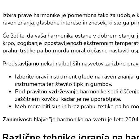
Izbira prave harmonike je pomembna tako za udobje kot
raven znanja, glasbene interese in znesek, ki ste ga pri
Če želite, da vaša harmonika ostane v dobrem stanju, 
krpo, izogibanje izpostavljenosti ekstremnim temperat
prahu, trstike pa bo morda moral občasno nastaviti us
Predstavljamo nekaj najboljših nasvetov za izbiro prav
Izberite pravi instrument glede na raven znanja, g
instrumenta ter število tipk in gumbov.
Pod pravilno vzdrževanje harmonike sodi čiščenje
zaščitnem kovčku, kadar je ne uporabljate.
Meh mora biti suh in brez prahu, trstike pa bo m
Zanimivost:
Največjo harmoniko na svetu je leta 2004 i
Različne tehnike igranja na ha