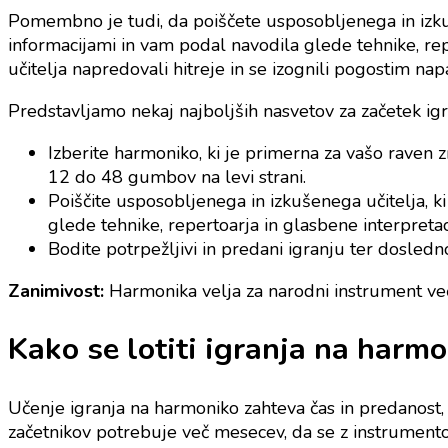
Pomembno je tudi, da poiščete usposobljenega in izkuš
informacijami in vam podal navodila glede tehnike, rep
učitelja napredovali hitreje in se izognili pogostim na
Predstavljamo nekaj najboljših nasvetov za začetek ig
Izberite harmoniko, ki je primerna za vašo raven z
12 do 48 gumbov na levi strani.
Poiščite usposobljenega in izkušenega učitelja, k
glede tehnike, repertoarja in glasbene interpretac
Bodite potrpežljivi in predani igranju ter dosledn
Zanimivost:
Harmonika velja za narodni instrument več
Kako se lotiti igranja na harm
Učenje igranja na harmoniko zahteva čas in predanost,
začetnikov potrebuje več mesecev, da se z instrumento