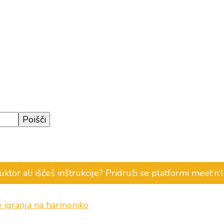
ruktor ali iščeš inštrukcije? Pridruži se platformi meet’n
e igranja na harmoniko