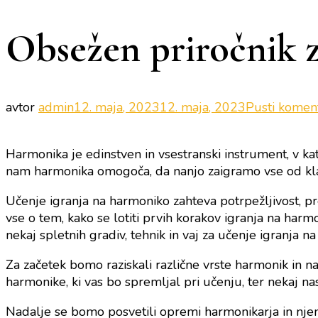
Obsežen priročnik z
avtor
admin
12. maja, 2023
12. maja, 2023
Pusti komen
Harmonika je edinstven in vsestranski instrument, v ka
nam harmonika omogoča, da nanjo zaigramo vse od klas
Učenje igranja na harmoniko zahteva potrpežljivost, pr
vse o tem, kako se lotiti prvih korakov igranja na harm
nekaj spletnih gradiv, tehnik in vaj za učenje igranja n
Za začetek bomo raziskali različne vrste harmonik in n
harmonike, ki vas bo spremljal pri učenju, ter nekaj nas
Nadalje se bomo posvetili opremi harmonikarja in njen