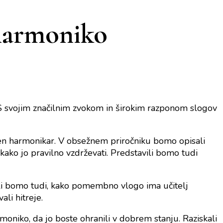
 harmoniko
. S svojim značilnim zvokom in širokim razponom slogov
kušen harmonikar. V obsežnem priročniku bomo opisali
kako jo pravilno vzdrževati. Predstavili bomo tudi
avili bomo tudi, kako pomembno vlogo ima učitelj
ali hitreje.
oniko, da jo boste ohranili v dobrem stanju. Raziskali