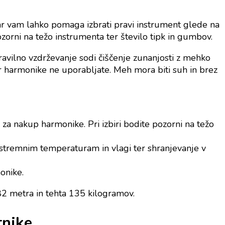
ar vam lahko pomaga izbrati pravi instrument glede na
ozorni na težo instrumenta ter število tipk in gumbov.
avilno vzdrževanje sodi čiščenje zunanjosti z mehko
r harmonike ne uporabljate. Meh mora biti suh in brez
i za nakup harmonike. Pri izbiri bodite pozorni na težo
kstremnim temperaturam in vlagi ter shranjevanje v
onike.
,82 metra in tehta 135 kilogramov.
tnike