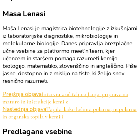
Masa Lenasi
Maša Lenasi je magistrica biotehnologije z izkušnjami
iz laboratorijske diagnostike, mikrobiologije in
molekularne biologije. Danes pripravlja brezplačne
učne vsebine za platformo meet'n'learn, kjer
učencem in staršem pomaga razumeti kemijo,
biologijo, matematiko, slovenščino in angleščino. Piše
jasno, dostopno in z mislijo na tiste, ki želijo snov
resnično razumeti.
Navigacija
Prejšnja objava
Intervju z učiteljico Janjo: priprave na
maturo in inštrukcije kemije
objav
Naslednja objava
Topilo: kako ločimo polarna, nepolarna
in organska topila v kemiji
Predlagane vsebine