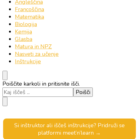
Angleščina
Francoščina
Matematika
Biologija
Kemija
Glasba
Matura in NPZ
Nasveti za učenje
Inštrukcije
Iščeš
Poiščite karkoli in pritisnite išči.
kaj?
Si inštruktor ali iščeš inštrukcije? Pridruži se
platformi meet’n’learn →