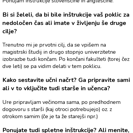
Ponujam inštrukcije slovenščine in angleščine.
Bi si želeli, da bi bile inštrukcije vaš poklic za
nedoločen čas ali imate v življenju še druge
cilje?
Trenutno mi je prvotni cilj, da se vpišem na
magistrski študij in drugo stopnjo univerzitetne
izobrazbe tudi končam. Po končani fakulteti (torej čez
dve leti) se pa vidim delati v tem poklicu.
Kako sestavite učni načrt? Ga pripravite sami
ali v to vključite tudi starše in učenca?
Ure pripravljam večinoma sama, po predhodnem
dogovoru s starši (kaj otroci potrebujejo) oz. z
otrokom samim (če je ta že starejši npr.)
Ponujate tudi spletne inštrukcije? Ali menite,