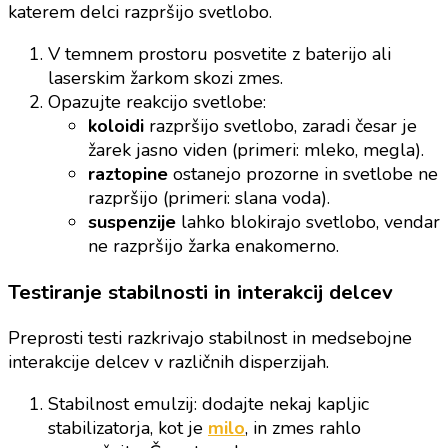
katerem delci razpršijo svetlobo.
V temnem prostoru posvetite z baterijo ali
laserskim žarkom skozi zmes.
Opazujte reakcijo svetlobe:
koloidi
razpršijo svetlobo, zaradi česar je
žarek jasno viden (primeri: mleko, megla).
raztopine
ostanejo prozorne in svetlobe ne
razpršijo (primeri: slana voda).
suspenzije
lahko blokirajo svetlobo, vendar
ne razpršijo žarka enakomerno.
Testiranje stabilnosti in interakcij delcev
Preprosti testi razkrivajo stabilnost in medsebojne
interakcije delcev v različnih disperzijah.
Stabilnost emulzij: dodajte nekaj kapljic
stabilizatorja, kot je
milo
, in zmes rahlo