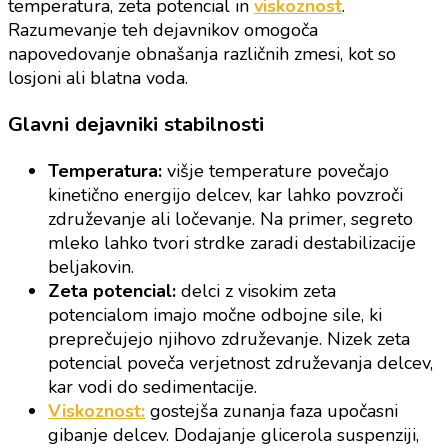
temperatura, zeta potencial in
viskoznost
.
Razumevanje teh dejavnikov omogoča
napovedovanje obnašanja različnih zmesi, kot so
losjoni ali blatna voda.
Glavni dejavniki stabilnosti
Temperatura:
višje temperature povečajo
kinetično energijo delcev, kar lahko povzroči
združevanje ali ločevanje. Na primer, segreto
mleko lahko tvori strdke zaradi destabilizacije
beljakovin.
Zeta potencial:
delci z visokim zeta
potencialom imajo močne odbojne sile, ki
preprečujejo njihovo združevanje. Nizek zeta
potencial poveča verjetnost združevanja delcev,
kar vodi do sedimentacije.
Viskoznost:
gostejša zunanja faza upočasni
gibanje delcev. Dodajanje glicerola suspenziji,