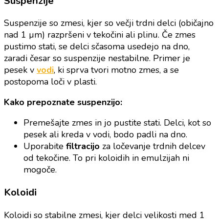
Suspenzije
Suspenzije so zmesi, kjer so večji trdni delci (običajno
nad 1 µm) razpršeni v tekočini ali plinu. Če zmes
pustimo stati, se delci sčasoma usedejo na dno,
zaradi česar so suspenzije nestabilne. Primer je
pesek v
vodi
, ki sprva tvori motno zmes, a se
postopoma loči v plasti.
Kako prepoznate suspenzijo:
Premešajte zmes in jo pustite stati. Delci, kot so
pesek ali kreda v vodi, bodo padli na dno.
Uporabite
filtracijo
za ločevanje trdnih delcev
od tekočine. To pri koloidih in emulzijah ni
mogoče.
Koloidi
Koloidi so stabilne zmesi, kjer delci velikosti med 1