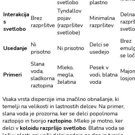
svetlobo
plastno
Tyndallov
Interakcija
Delna
Brez
pojav
Minimalna
s
razprš
razpršitve
(razpršitev
razpršitev
svetlobo
svetl
svetlobe)
Brez
Ni
Delci se
Usedanje
Ni prisotno
emulg
prisotno
usedejo
se loč
Slana
Mleko,
Pesek v
voda,
Majon
Primeri
megla,
vodi, blatna
sladkorna
losjon
želatina
voda
raztopina
Vsaka vrsta disperzije ima značilno obnašanje, ki
temelji na velikosti in lastnostih delcev. Na primer,
slana voda je prozorna, ker se delci popolnoma
raztopijo in tvorijo
raztopino
. Mleko je motno, ker
delci v
koloidu razpršijo svetlobo
. Blatna voda se