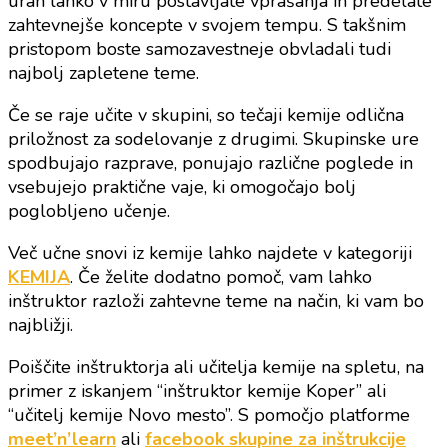
urah lahko v miru postavljate vprašanja in predelate
zahtevnejše koncepte v svojem tempu. S takšnim
pristopom boste samozavestneje obvladali tudi
najbolj zapletene teme.
Če se raje učite v skupini, so tečaji kemije odlična
priložnost za sodelovanje z drugimi. Skupinske ure
spodbujajo razprave, ponujajo različne poglede in
vsebujejo praktične vaje, ki omogočajo bolj
poglobljeno učenje.
Več učne snovi iz kemije lahko najdete v kategoriji
KEMIJA
. Če želite dodatno pomoč, vam lahko
inštruktor razloži zahtevne teme na način, ki vam bo
najbližji.
Poiščite inštruktorja ali učitelja kemije na spletu, na
primer z iskanjem “inštruktor kemije Koper” ali
“učitelj kemije Novo mesto”. S pomočjo platforme
meet’n’learn
ali
facebook skupine za inštrukcije