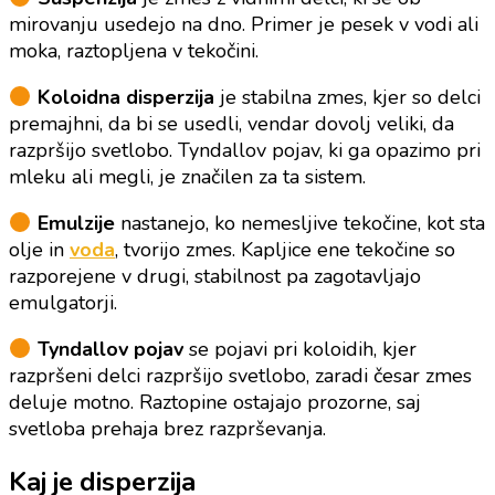
mirovanju usedejo na dno. Primer je pesek v vodi ali
moka, raztopljena v tekočini.
Koloidna disperzija
je stabilna zmes, kjer so delci
premajhni, da bi se usedli, vendar dovolj veliki, da
razpršijo svetlobo. Tyndallov pojav, ki ga opazimo pri
mleku ali megli, je značilen za ta sistem.
Emulzije
nastanejo, ko nemesljive tekočine, kot sta
olje in
voda
, tvorijo zmes. Kapljice ene tekočine so
razporejene v drugi, stabilnost pa zagotavljajo
emulgatorji.
Tyndallov pojav
se pojavi pri koloidih, kjer
razpršeni delci razpršijo svetlobo, zaradi česar zmes
deluje motno. Raztopine ostajajo prozorne, saj
svetloba prehaja brez razprševanja.
Kaj je disperzija