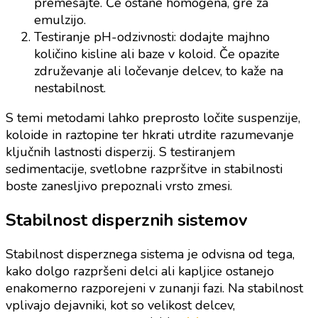
premešajte. Če ostane homogena, gre za
emulzijo.
Testiranje pH-odzivnosti: dodajte majhno
količino kisline ali baze v koloid. Če opazite
združevanje ali ločevanje delcev, to kaže na
nestabilnost.
S temi metodami lahko preprosto ločite suspenzije,
koloide in raztopine ter hkrati utrdite razumevanje
ključnih lastnosti disperzij. S testiranjem
sedimentacije, svetlobne razpršitve in stabilnosti
boste zanesljivo prepoznali vrsto zmesi.
Stabilnost disperznih sistemov
Stabilnost disperznega sistema je odvisna od tega,
kako dolgo razpršeni delci ali kapljice ostanejo
enakomerno razporejeni v zunanji fazi. Na stabilnost
vplivajo dejavniki, kot so velikost delcev,