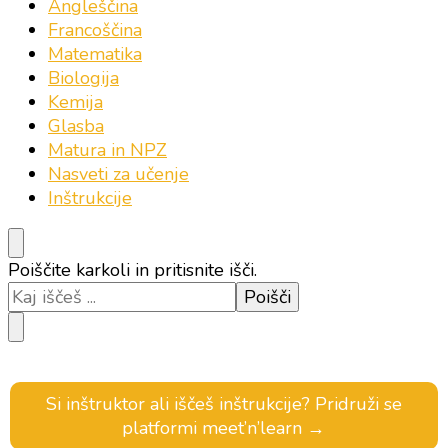
Angleščina
Francoščina
Matematika
Biologija
Kemija
Glasba
Matura in NPZ
Nasveti za učenje
Inštrukcije
Iščeš
Poiščite karkoli in pritisnite išči.
kaj?
Si inštruktor ali iščeš inštrukcije? Pridruži se
platformi meet’n’learn →