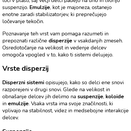
loči v plasti, saj večji delci padejo na dno in tvorijo
suspenzijo.
Emulzije
, kot je majoneza, ostanejo
enotne zaradi stabilizatorjev, ki preprečujejo
ločevanje tekočin.
Poznavanje teh vrst vam pomaga razumeti in
prepoznati različne
disperzije
v vsakdanjih zmeseh.
Osredotočanje na velikost in vedenje delcev
omogoča vpogled v to, kako ti sistemi delujejo.
Vrste disperzij
Disperzni sistemi
opisujejo, kako so delci ene snovi
razporejeni v drugi snovi. Glede na velikost in
obnašanje delcev jih delimo na
suspenzije
,
koloide
in
emulzije
. Vsaka vrsta ima svoje značilnosti, ki
vplivajo na stabilnost, videz in medsebojne interakcije
delcev.