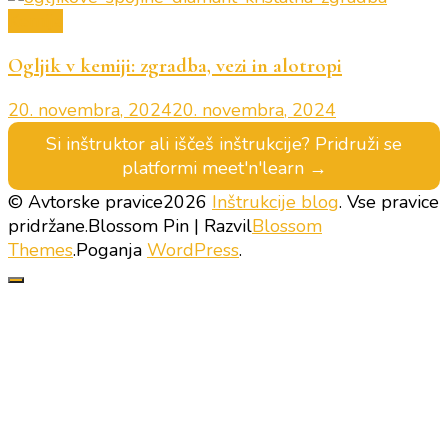
Kemija
Ogljik v kemiji: zgradba, vezi in alotropi
20. novembra, 2024
20. novembra, 2024
Si inštruktor ali iščeš inštrukcije? Pridruži se
platformi meet'n'learn →
© Avtorske pravice2026
Inštrukcije blog
. Vse pravice
pridržane.
Blossom Pin | Razvil
Blossom
Themes
.Poganja
WordPress
.