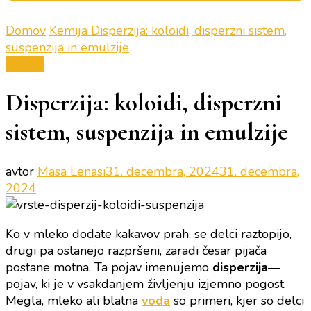
Domov
Kemija
Disperzija: koloidi, disperzni sistem,
suspenzija in emulzije
Kemija
Disperzija: koloidi, disperzni
sistem, suspenzija in emulzije
avtor
Masa Lenasi
31. decembra, 2024
31. decembra,
2024
Ko v mleko dodate kakavov prah, se delci raztopijo,
drugi pa ostanejo razpršeni, zaradi česar pijača
postane motna. Ta pojav imenujemo
disperzija
—
pojav, ki je v vsakdanjem življenju izjemno pogost.
Megla, mleko ali blatna
voda
so primeri, kjer so delci