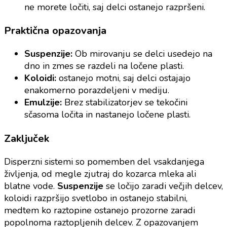
ne morete ločiti, saj delci ostanejo razpršeni.
Praktična opazovanja
Suspenzije:
Ob mirovanju se delci usedejo na
dno in zmes se razdeli na ločene plasti.
Koloidi:
ostanejo motni, saj delci ostajajo
enakomerno porazdeljeni v mediju.
Emulzije:
Brez stabilizatorjev se tekočini
sčasoma ločita in nastanejo ločene plasti.
Zaključek
Disperzni sistemi so pomemben del vsakdanjega
življenja, od megle zjutraj do kozarca mleka ali
blatne vode.
Suspenzije
se ločijo zaradi večjih delcev,
koloidi razpršijo svetlobo in ostanejo stabilni,
medtem ko raztopine ostanejo prozorne zaradi
popolnoma raztopljenih delcev. Z opazovanjem