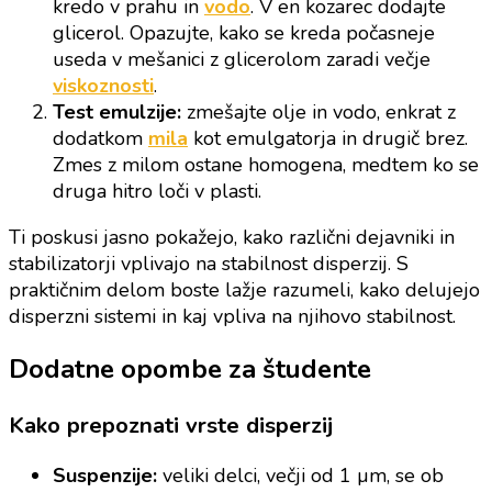
kredo v prahu in
vodo
. V en kozarec dodajte
glicerol. Opazujte, kako se kreda počasneje
useda v mešanici z glicerolom zaradi večje
viskoznosti
.
Test emulzije:
zmešajte olje in vodo, enkrat z
dodatkom
mila
kot emulgatorja in drugič brez.
Zmes z milom ostane homogena, medtem ko se
druga hitro loči v plasti.
Ti poskusi jasno pokažejo, kako različni dejavniki in
stabilizatorji vplivajo na stabilnost disperzij. S
praktičnim delom boste lažje razumeli, kako delujejo
disperzni sistemi in kaj vpliva na njihovo stabilnost.
Dodatne opombe za študente
Kako prepoznati vrste disperzij
Suspenzije:
veliki delci, večji od 1 µm, se ob