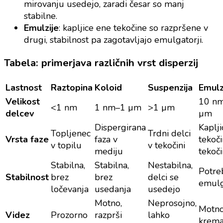
mirovanju usedejo, zaradi česar so manj
stabilne.
Emulzije
: kapljice ene tekočine so razpršene v
drugi, stabilnost pa zagotavljajo emulgatorji.
Tabela: primerjava različnih vrst disperzij
Lastnost
Raztopina
Koloid
Suspenzija
Emulz
Velikost
10 n
<1 nm
1 nm–1 µm
>1 µm
delcev
µm
Dispergirana
Kaplji
Topljenec
Trdni delci
Vrsta faze
faza v
tekoči
v topilu
v tekočini
mediju
tekoči
Stabilna,
Stabilna,
Nestabilna,
Potre
Stabilnost
brez
brez
delci se
emulg
ločevanja
usedanja
usedejo
Motno,
Neprosojno,
Motno
Videz
Prozorno
razprši
lahko
krema