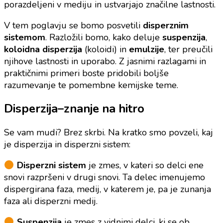
porazdeljeni v mediju in ustvarjajo značilne lastnosti.
V tem poglavju se bomo posvetili
disperznim
sistemom
. Razložili bomo, kako deluje
suspenzija
,
koloidna disperzija
(koloidi) in
emulzije
, ter preučili
njihove lastnosti in uporabo. Z jasnimi razlagami in
praktičnimi primeri boste pridobili boljše
razumevanje te pomembne kemijske teme.
Disperzija–znanje na hitro
Se vam mudi? Brez skrbi. Na kratko smo povzeli, kaj
je disperzija in disperzni sistem:
Disperzni sistem
je zmes, v kateri so delci ene
snovi razpršeni v drugi snovi. Ta delec imenujemo
dispergirana faza, medij, v katerem je, pa je zunanja
faza ali disperzni medij.
Suspenzija
je zmes z vidnimi delci, ki se ob