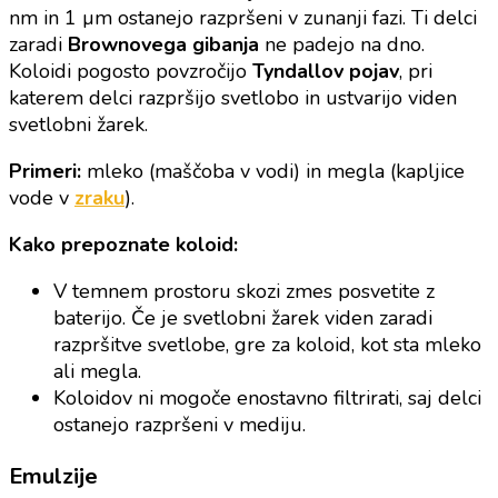
nm in 1 µm ostanejo razpršeni v zunanji fazi. Ti delci
zaradi
Brownovega gibanja
ne padejo na dno.
Koloidi pogosto povzročijo
Tyndallov pojav
, pri
katerem delci razpršijo svetlobo in ustvarijo viden
svetlobni žarek.
Primeri:
mleko (maščoba v vodi) in megla (kapljice
vode v
zraku
).
Kako prepoznate koloid:
V temnem prostoru skozi zmes posvetite z
baterijo. Če je svetlobni žarek viden zaradi
razpršitve svetlobe, gre za koloid, kot sta mleko
ali megla.
Koloidov ni mogoče enostavno filtrirati, saj delci
ostanejo razpršeni v mediju.
Emulzije