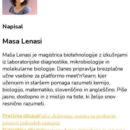
Napisal
Masa Lenasi
Maša Lenasi je magistrica biotehnologije z izkušnjami
iz laboratorijske diagnostike, mikrobiologije in
molekularne biologije. Danes pripravlja brezplačne
učne vsebine za platformo meet'n'learn, kjer
učencem in staršem pomaga razumeti kemijo,
biologijo, matematiko, slovenščino in angleščino. Piše
jasno, dostopno in z mislijo na tiste, ki želijo snov
resnično razumeti.
Navigacija
Prejšnja objava
Pufer: delovanje, sestava in praktični
primeri puferskih raztopin
objav
Naslednja objava
Intervju s Katjo: inštrukcije za osnovno