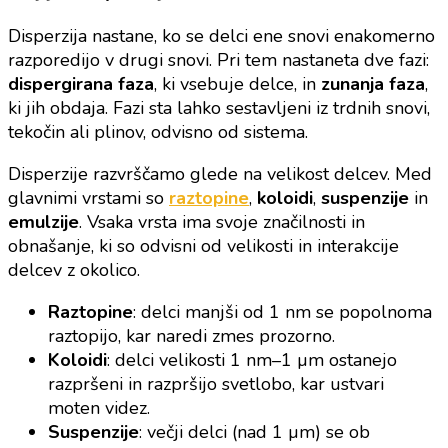
Disperzija nastane, ko se delci ene snovi enakomerno
razporedijo v drugi snovi. Pri tem nastaneta dve fazi:
dispergirana faza
, ki vsebuje delce, in
zunanja faza
,
ki jih obdaja. Fazi sta lahko sestavljeni iz trdnih snovi,
tekočin ali plinov, odvisno od sistema.
Disperzije razvrščamo glede na velikost delcev. Med
glavnimi vrstami so
raztopine
,
koloidi
,
suspenzije
in
emulzije
. Vsaka vrsta ima svoje značilnosti in
obnašanje, ki so odvisni od velikosti in interakcije
delcev z okolico.
Raztopine
: delci manjši od 1 nm se popolnoma
raztopijo, kar naredi zmes prozorno.
Koloidi
: delci velikosti 1 nm–1 µm ostanejo
razpršeni in razpršijo svetlobo, kar ustvari
moten videz.
Suspenzije
: večji delci (nad 1 µm) se ob