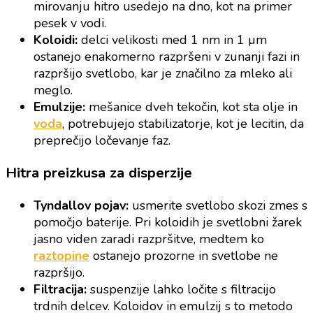
mirovanju hitro usedejo na dno, kot na primer
pesek v vodi.
Koloidi:
delci velikosti med 1 nm in 1 µm
ostanejo enakomerno razpršeni v zunanji fazi in
razpršijo svetlobo, kar je značilno za mleko ali
meglo.
Emulzije:
mešanice dveh tekočin, kot sta olje in
voda
, potrebujejo stabilizatorje, kot je lecitin, da
preprečijo ločevanje faz.
Hitra preizkusa za disperzije
Tyndallov pojav:
usmerite svetlobo skozi zmes s
pomočjo baterije. Pri koloidih je svetlobni žarek
jasno viden zaradi razpršitve, medtem ko
raztopine
ostanejo prozorne in svetlobe ne
razpršijo.
Filtracija:
suspenzije lahko ločite s filtracijo
trdnih delcev. Koloidov in emulzij s to metodo