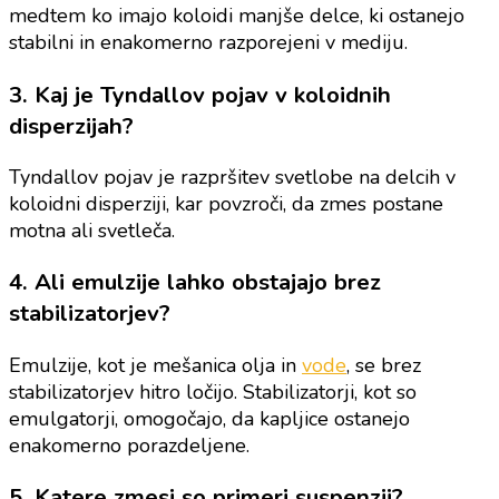
medtem ko imajo koloidi manjše delce, ki ostanejo
stabilni in enakomerno razporejeni v mediju.
3. Kaj je Tyndallov pojav v koloidnih
disperzijah?
Tyndallov pojav je razpršitev svetlobe na delcih v
koloidni disperziji, kar povzroči, da zmes postane
motna ali svetleča.
4. Ali emulzije lahko obstajajo brez
stabilizatorjev?
Emulzije, kot je mešanica olja in
vode
, se brez
stabilizatorjev hitro ločijo. Stabilizatorji, kot so
emulgatorji, omogočajo, da kapljice ostanejo
enakomerno porazdeljene.
5. Katere zmesi so primeri suspenzij?