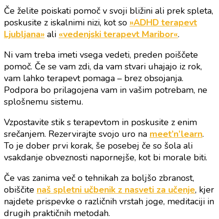
Če želite poiskati pomoč v svoji bližini ali prek spleta,
poskusite z iskalnimi nizi, kot so
»ADHD terapevt
Ljubljana»
ali
«vedenjski terapevt Maribor«
.
Ni vam treba imeti vsega vedeti, preden poiščete
pomoč. Če se vam zdi, da vam stvari uhajajo iz rok,
vam lahko terapevt pomaga – brez obsojanja.
Podpora bo prilagojena vam in vašim potrebam, ne
splošnemu sistemu.
Vzpostavite stik s terapevtom in poskusite z enim
srečanjem. Rezervirajte svojo uro na
meet’n’learn
.
To je dober prvi korak, še posebej če so šola ali
vsakdanje obveznosti napornejše, kot bi morale biti.
Če vas zanima več o tehnikah za boljšo zbranost,
obiščite
naš spletni učbenik z nasveti za učenje
, kjer
najdete prispevke o različnih vrstah joge, meditaciji in
drugih praktičnih metodah.