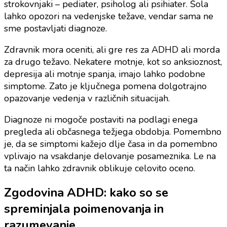
strokovnjaki – pediater, psiholog ali psihiater. Šola
lahko opozori na vedenjske težave, vendar sama ne
sme postavljati diagnoze.
Zdravnik mora oceniti, ali gre res za ADHD ali morda
za drugo težavo. Nekatere motnje, kot so anksioznost,
depresija ali motnje spanja, imajo lahko podobne
simptome. Zato je ključnega pomena dolgotrajno
opazovanje vedenja v različnih situacijah.
Diagnoze ni mogoče postaviti na podlagi enega
pregleda ali občasnega težjega obdobja. Pomembno
je, da se simptomi kažejo dlje časa in da pomembno
vplivajo na vsakdanje delovanje posameznika. Le na
ta način lahko zdravnik oblikuje celovito oceno.
Zgodovina ADHD: kako so se
spreminjala poimenovanja in
razumevanje