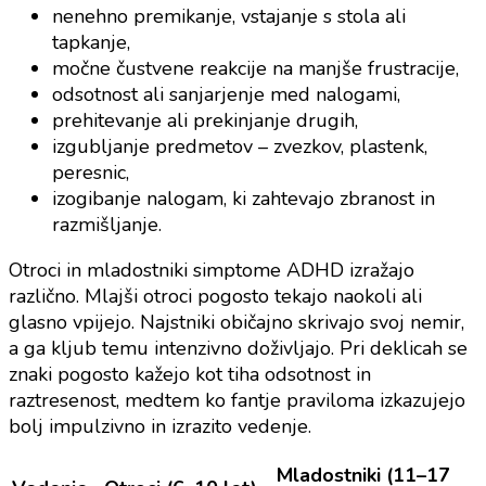
nenehno premikanje, vstajanje s stola ali
tapkanje,
močne čustvene reakcije na manjše frustracije,
odsotnost ali sanjarjenje med nalogami,
prehitevanje ali prekinjanje drugih,
izgubljanje predmetov – zvezkov, plastenk,
peresnic,
izogibanje nalogam, ki zahtevajo zbranost in
razmišljanje.
Otroci in mladostniki simptome ADHD izražajo
različno. Mlajši otroci pogosto tekajo naokoli ali
glasno vpijejo. Najstniki običajno skrivajo svoj nemir,
a ga kljub temu intenzivno doživljajo. Pri deklicah se
znaki pogosto kažejo kot tiha odsotnost in
raztresenost, medtem ko fantje praviloma izkazujejo
bolj impulzivno in izrazito vedenje.
Mladostniki (11–17