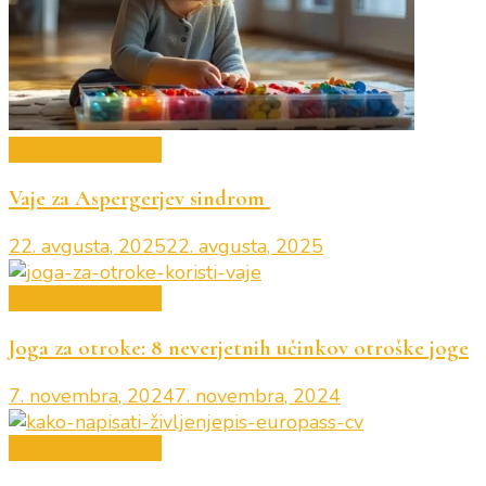
Nasveti za učenje
Vaje za Aspergerjev sindrom
22. avgusta, 2025
22. avgusta, 2025
Nasveti za učenje
Joga za otroke: 8 neverjetnih učinkov otroške joge
7. novembra, 2024
7. novembra, 2024
Nasveti za učenje