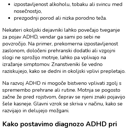
izpostavljenost alkoholu, tobaku ali svincu med
nosečnostjo,
prezgodnji porod ali nizka porodno teža.
Nekateri okoljski dejavniki lahko povečajo tveganje
za pojav ADHD, vendar ga sami po sebi ne
povzročijo. Na primer, prekomerna izpostavljenost
zaslonom, določeni prehranski dodatki ali vzgojni
slogi ne sprožijo motnje, lahko pa vplivajo na
izražanje simptomov. Znanstveniki še vedno
raziskujejo, kako se dedni in okoljski vplivi prepletajo.
Na razvoj ADHD ni mogoče bistveno vplivati zgolj s
spremembo prehrane ali rutine. Motnja se pogosto
začne že pred rojstvom, čeprav se njeni znaki pojavijo
šele kasneje. Glavni vzrok se skriva v načinu, kako se
razvijajo in delujejo možgani.
Kako postavimo diagnozo ADHD pri