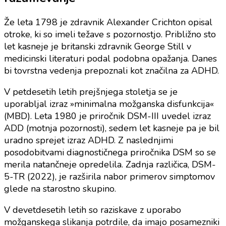
Že leta 1798 je zdravnik Alexander Crichton opisal
otroke, ki so imeli težave s pozornostjo. Približno sto
let kasneje je britanski zdravnik George Still v
medicinski literaturi podal podobna opažanja. Danes
bi tovrstna vedenja prepoznali kot značilna za ADHD.
V petdesetih letih prejšnjega stoletja se je
uporabljal izraz »minimalna možganska disfunkcija«
(MBD). Leta 1980 je priročnik DSM-III uvedel izraz
ADD (motnja pozornosti), sedem let kasneje pa je bil
uradno sprejet izraz ADHD. Z naslednjimi
posodobitvami diagnostičnega priročnika DSM so se
merila natančneje opredelila. Zadnja različica, DSM-
5-TR (2022), je razširila nabor primerov simptomov
glede na starostno skupino.
V devetdesetih letih so raziskave z uporabo
možganskega slikanja potrdile, da imajo posamezniki