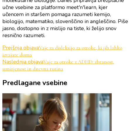
molekularne biologije. Danes pripravlja brezplačne
učne vsebine za platformo meet'n'learn, kjer
učencem in staršem pomaga razumeti kemijo,
biologijo, matematiko, slovenščino in angleščino. Piše
jasno, dostopno in z mislijo na tiste, ki želijo snov
resnično razumeti.
Navigacija
Prejšnja objava
Vaje za disleksijo za otroke, ki jih lahko
izvajate doma
objav
Naslednja objava
Vaje za otroke z ADHD: zbranost,
umirjenost in dnevna rutina
Predlagane vsebine