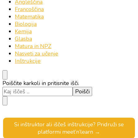
Angleščina
Francoščina
Matematika
Biologija
Kemija
Glasba
Matura in NPZ
Nasveti za učenje
Inštrukcije
Iščeš
Poiščite karkoli in pritisnite išči.
kaj?
Si inštruktor ali iščeš inštrukcije? Pridruži se
platformi meet’n’learn →