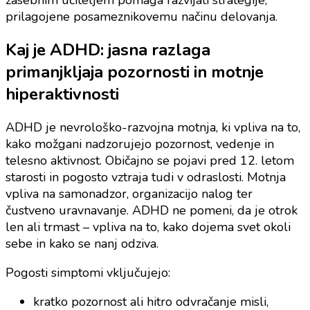
zasebnim učiteljem pomaga razvijati strategije,
prilagojene posameznikovemu načinu delovanja.
Kaj je ADHD: jasna razlaga
primanjkljaja pozornosti in motnje
hiperaktivnosti
ADHD je nevrološko-razvojna motnja, ki vpliva na to,
kako možgani nadzorujejo pozornost, vedenje in
telesno aktivnost. Običajno se pojavi pred 12. letom
starosti in pogosto vztraja tudi v odraslosti. Motnja
vpliva na samonadzor, organizacijo nalog ter
čustveno uravnavanje. ADHD ne pomeni, da je otrok
len ali trmast – vpliva na to, kako dojema svet okoli
sebe in kako se nanj odziva.
Pogosti simptomi vključujejo:
kratko pozornost ali hitro odvračanje misli,