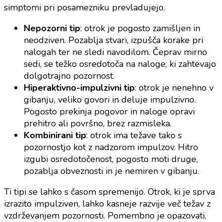
simptomi pri posamezniku prevladujejo.
Nepozorni tip
: otrok je pogosto zamišljen in
neodziven. Pozablja stvari, izpušča korake pri
nalogah ter ne sledi navodilom. Čeprav mirno
sedi, se težko osredotoča na naloge, ki zahtevajo
dolgotrajno pozornost.
Hiperaktivno-impulzivni tip
: otrok je nenehno v
gibanju, veliko govori in deluje impulzivno.
Pogosto prekinja pogovor in naloge opravi
prehitro ali površno, brez razmisleka.
Kombinirani tip
: otrok ima težave tako s
pozornostjo kot z nadzorom impulzov. Hitro
izgubi osredotočenost, pogosto moti druge,
pozablja obveznosti in je nemiren v gibanju.
Ti tipi se lahko s časom spremenijo. Otrok, ki je sprva
izrazito impulziven, lahko kasneje razvije več težav z
vzdrževanjem pozornosti. Pomembno je opazovati,