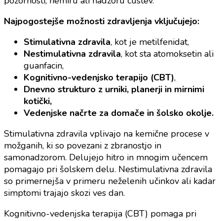
pozornosti, nemiru ali nadzoru čustev.
Najpogostejše možnosti zdravljenja vključujejo:
Stimulativna zdravila
, kot je metilfenidat,
Nestimulativna zdravila
, kot sta atomoksetin ali
guanfacin,
Kognitivno-vedenjsko terapijo (CBT)
,
Dnevno strukturo z urniki, planerji in mirnimi
kotički,
Vedenjske načrte za domače in šolsko okolje.
Stimulativna zdravila vplivajo na kemične procese v
možganih, ki so povezani z zbranostjo in
samonadzorom. Delujejo hitro in mnogim učencem
pomagajo pri šolskem delu. Nestimulativna zdravila
so primernejša v primeru neželenih učinkov ali kadar
simptomi trajajo skozi ves dan.
Kognitivno-vedenjska terapija (CBT) pomaga pri