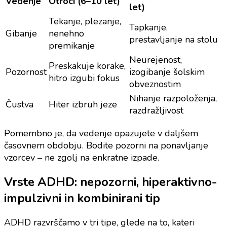
Vedenje
Otroci (6–10 let)
let)
Tekanje, plezanje,
Tapkanje,
Gibanje
nenehno
prestavljanje na stolu
premikanje
Neurejenost,
Preskakuje korake,
Pozornost
izogibanje šolskim
hitro izgubi fokus
obveznostim
Nihanje razpoloženja,
Čustva
Hiter izbruh jeze
razdražljivost
Pomembno je, da vedenje opazujete v daljšem
časovnem obdobju. Bodite pozorni na ponavljanje
vzorcev – ne zgolj na enkratne izpade.
Vrste ADHD: nepozorni, hiperaktivno-
impulzivni in kombinirani tip
ADHD razvrščamo v tri tipe, glede na to, kateri