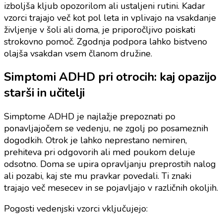
izboljša kljub opozorilom ali ustaljeni rutini. Kadar
vzorci trajajo več kot pol leta in vplivajo na vsakdanje
življenje v šoli ali doma, je priporočljivo poiskati
strokovno pomoč. Zgodnja podpora lahko bistveno
olajša vsakdan vsem članom družine.
Simptomi ADHD pri otrocih: kaj opazijo
starši in učitelji
Simptome ADHD je najlažje prepoznati po
ponavljajočem se vedenju, ne zgolj po posameznih
dogodkih. Otrok je lahko neprestano nemiren,
prehiteva pri odgovorih ali med poukom deluje
odsotno. Doma se upira opravljanju preprostih nalog
ali pozabi, kaj ste mu pravkar povedali. Ti znaki
trajajo več mesecev in se pojavljajo v različnih okoljih.
Pogosti vedenjski vzorci vključujejo: