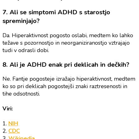
7. Ali se simptomi ADHD s starostjo
spreminjajo?
Da. Hiperaktivnost pogosto oslabi, medtem ko lahko
težave s pozornostjo in neorganiziranostjo vztrajajo
tudi v odrasli dobi.
8. Ali je ADHD enak pri deklicah in dečkih?
Ne. Fantje pogosteje izražajo hiperaktivnost, medtem
ko so pri deklicah pogostejši znaki raztresenosti in
tihe odsotnosti.
Viri:
1.
NIH
2.
CDC
3.
Wikipedia