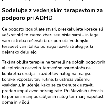
Sodelujte z vedenjskim terapevtom za
podporo pri ADHD
Če pogosto izgubljate stvari, preskakujete korake ali
večkrat slišite »samo zberi se«, niste sami – in tega
vam ni treba reševati brez pomoči. Vedenjski
terapevt vam lahko pomaga razviti strategije, ki
dejansko delujejo.
Takšna oblika terapije ne temelji na dolgih pogovorih
ali splošnih nasvetih, temveč se osredotoča na
konkretna orodja – razdelitev nalog na manjše
korake, vzpostavitev rutine, ki ustreza vašemu
vsakdanu, in učenje, kako se za trenutek ustaviti,
preden impulzivno odreagirate. Pri številnih učencih
to pomeni manj pozabljenih nalog ter manj napetosti
doma in v šoli.