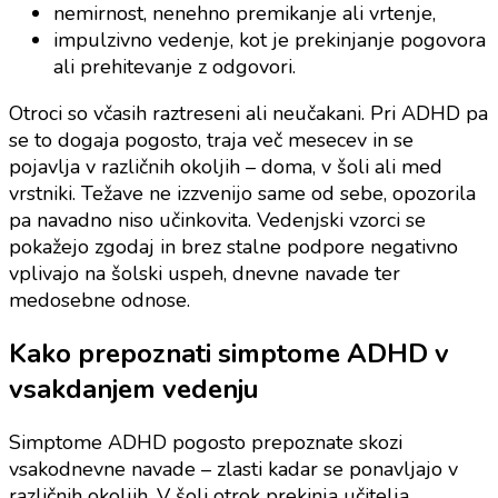
nemirnost, nenehno premikanje ali vrtenje,
impulzivno vedenje, kot je prekinjanje pogovora
ali prehitevanje z odgovori.
Otroci so včasih raztreseni ali neučakani. Pri ADHD pa
se to dogaja pogosto, traja več mesecev in se
pojavlja v različnih okoljih – doma, v šoli ali med
vrstniki. Težave ne izzvenijo same od sebe, opozorila
pa navadno niso učinkovita. Vedenjski vzorci se
pokažejo zgodaj in brez stalne podpore negativno
vplivajo na šolski uspeh, dnevne navade ter
medosebne odnose.
Kako prepoznati simptome ADHD v
vsakdanjem vedenju
Simptome ADHD pogosto prepoznate skozi
vsakodnevne navade – zlasti kadar se ponavljajo v
različnih okoljih. V šoli otrok prekinja učitelja,