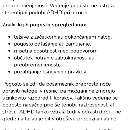
preobremenjenosti. Vedenje pogosto ne ustreza
stereotipni podobi ADHD pri otrocih.
Znaki, ki jih pogosto spregledamo:
težave z začetkom ali dokončanjem nalog,
pogosto odlašanje ali zamujanje,
miselna odsotnost med pogovorom,
občutek notranje zablokiranosti ali
preobremenjenosti,
pozabljanje osnovnih opravkov.
Pogosto se zdi, da posameznik preprosto noče
opraviti naloge, v resnici pa možgani ne zmorejo
učinkovito razporediti korakov. Takšno vedenje se
pogosto napačno pripiše lenobi, raztresenosti ali
stresu. ADHD lahko vztraja tudi v odrasli dobi – ne
glede na to, ali je bil v otroštvu prepoznan ali ne.