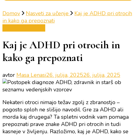
Domov
Nasveti za učenje
Kaj je ADHD pri otrocih
in kako ga prepoznati
Nasveti za učenje
Kaj je ADHD pri otrocih in
kako ga prepoznati
avtor
Masa Lenasi
26. julija, 2025
26. julija, 2025
Nekateri otroci nimajo težav zgolj z zbranostjo –
pogosto sploh ne slišijo navodil. Gre za ADHD ali
morda kaj drugega? Ta spletni vodnik vam pomaga
prepoznati prave znake ADHD pri otrocih in tudi
kasneje v življenju. Razložimo, kaj je ADHD, kako se