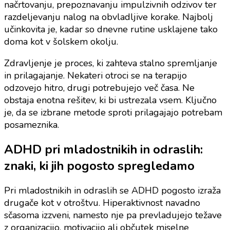
načrtovanju, prepoznavanju impulzivnih odzivov ter
razdeljevanju nalog na obvladljive korake. Najbolj
učinkovita je, kadar so dnevne rutine usklajene tako
doma kot v šolskem okolju.
Zdravljenje je proces, ki zahteva stalno spremljanje
in prilagajanje. Nekateri otroci se na terapijo
odzovejo hitro, drugi potrebujejo več časa. Ne
obstaja enotna rešitev, ki bi ustrezala vsem. Ključno
je, da se izbrane metode sproti prilagajajo potrebam
posameznika.
ADHD pri mladostnikih in odraslih:
znaki, ki jih pogosto spregledamo
Pri mladostnikih in odraslih se ADHD pogosto izraža
drugače kot v otroštvu. Hiperaktivnost navadno
sčasoma izzveni, namesto nje pa prevladujejo težave
z organizacijo, motivacijo ali občutek miselne