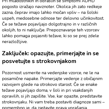
Pri mladostnikih in odraslih se simptomi ADHD
pogosto izražajo navznoter. Okolica jih zato redkeje
zazna, čeprav imajo lahko močan vpliv – na šolski
uspeh, medosebne odnose ter delovno učinkovitost.
Če se težave pojavljajo dolgotrajno in v različnih
okoljih, to ni naključje. Prepoznavanje teh vzorcev
lahko pomaga pojasniti težave, ki so se prej zdele
nerazložljive.
Zaključek: opazujte, primerjajte in se
posvetujte s strokovnjakom
Pozornost usmerite na vedenjske vzorce, ne le na
posamične napake. Primerjajte vedenje z običajnim
razvojem glede na otrokovo starost. Če se enake
težave pojavljajo doma, v šoli in pri vsakdanjih
opravilih, si jih zapišite. Vse, kar opazite, predstavite
strokovnjaku. Ni vam treba postaviti diagnoze sami –
pomembno je, da zastavite prava vprašanja.