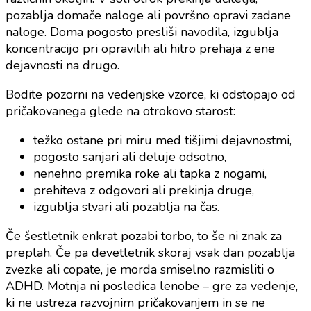
pozablja domače naloge ali površno opravi zadane
naloge. Doma pogosto presliši navodila, izgublja
koncentracijo pri opravilih ali hitro prehaja z ene
dejavnosti na drugo.
Bodite pozorni na vedenjske vzorce, ki odstopajo od
pričakovanega glede na otrokovo starost:
težko ostane pri miru med tišjimi dejavnostmi,
pogosto sanjari ali deluje odsotno,
nenehno premika roke ali tapka z nogami,
prehiteva z odgovori ali prekinja druge,
izgublja stvari ali pozablja na čas.
Če šestletnik enkrat pozabi torbo, to še ni znak za
preplah. Če pa devetletnik skoraj vsak dan pozablja
zvezke ali copate, je morda smiselno razmisliti o
ADHD. Motnja ni posledica lenobe – gre za vedenje,
ki ne ustreza razvojnim pričakovanjem in se ne