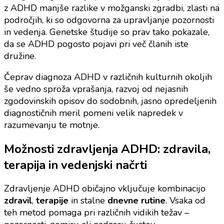
z ADHD manjše razlike v možganski zgradbi, zlasti na
področjih, ki so odgovorna za upravljanje pozornosti
in vedenja. Genetske študije so prav tako pokazale,
da se ADHD pogosto pojavi pri več članih iste
družine.
Čeprav diagnoza ADHD v različnih kulturnih okoljih
še vedno sproža vprašanja, razvoj od nejasnih
zgodovinskih opisov do sodobnih, jasno opredeljenih
diagnostičnih meril pomeni velik napredek v
razumevanju te motnje.
Možnosti zdravljenja ADHD: zdravila,
terapija in vedenjski načrti
Zdravljenje ADHD običajno vključuje kombinacijo
zdravil
,
terapije
in stalne
dnevne rutine
. Vsaka od
teh metod pomaga pri različnih vidikih težav –