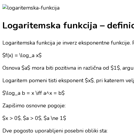
Logaritemska funkcija – definic
Logaritemska funkcija je inverz eksponentne funkcije. P
$f(x) = \log_a x$
Osnova $a$ mora biti pozitivna in različna od $1$, arg
Logaritem pomeni tisti eksponent $x$, pri katerem velj
$\log_a b = x \iff a^x = b$
Zapišimo osnovne pogoje:
$x > 0$, $a > 0$, $a \ne 1$
Dve pogosto uporabljeni posebni obliki sta: