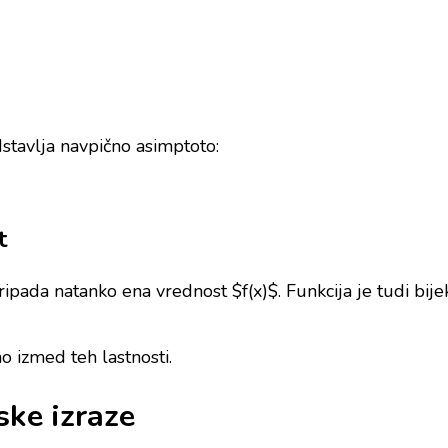
dstavlja navpično asimptoto:
t
ripada natanko ena vrednost $f(x)$. Funkcija je tudi bi
no izmed teh lastnosti.
ske izraze