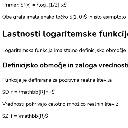
Primer: $f(x) = \log_{1/2} x$
Oba grafa imata enako točko $(1, 0)$ in isto asimptoto 
Lastnosti logaritemske funkcij
Logaritemska funkcija ima stalno definicijsko območje
Definicijsko območje in zaloga vrednost
Funkcija je definirana za pozitivna realna števila:
$D_f = \mathbb{R}^+$
Vrednosti pokrivajo celotno množico realnih števil:
$Z_f = \mathbb{R}$