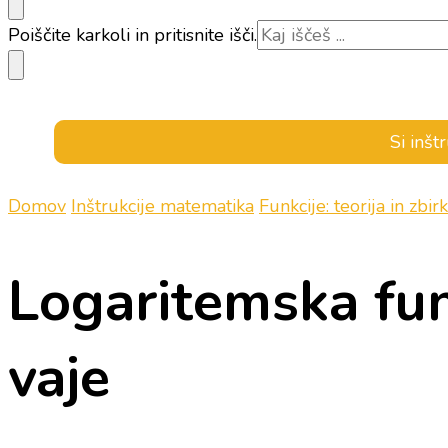
Iščeš
Poiščite karkoli in pritisnite išči.
kaj?
Si inšt
Domov
Inštrukcije matematika
Funkcije: teorija in zbi
Logaritemska funk
vaje