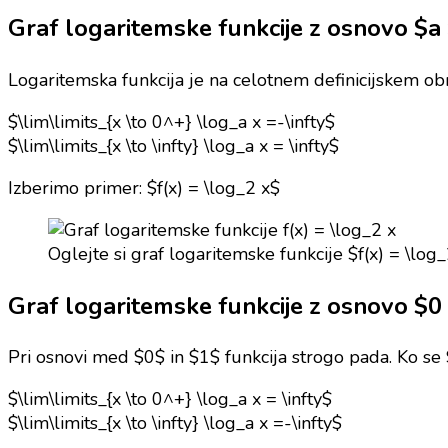
Graf logaritemske funkcije z osnovo $a
Logaritemska funkcija je na celotnem definicijskem obmo
$\lim\limits_{x \to 0^+} \log_a x =-\infty$
$\lim\limits_{x \to \infty} \log_a x = \infty$
Izberimo primer: $f(x) = \log_2 x$
Oglejte si graf logaritemske funkcije $f(x) = \log
Graf logaritemske funkcije z osnovo $0 
Pri osnovi med $0$ in $1$ funkcija strogo pada. Ko se $x
$\lim\limits_{x \to 0^+} \log_a x = \infty$
$\lim\limits_{x \to \infty} \log_a x =-\infty$