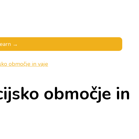
’learn →
jsko območje in vaje
cijsko območje in