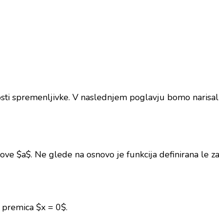
sti spremenljivke. V naslednjem poglavju bomo narisali g
ove $a$. Ne glede na osnovo je funkcija definirana le z
e premica $x = 0$.