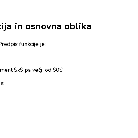
ija in osnovna oblika
redpis funkcije je:
ument $x$ pa večji od $0$.
a: