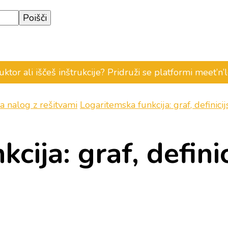
ruktor ali iščeš inštrukcije? Pridruži se platformi meet’n
rka nalog z rešitvami
Logaritemska funkcija: graf, definici
cija: graf, defini