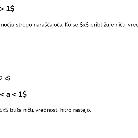
 > 1$
čju strogo naraščajoča. Ko se $x$ približuje ničli, vred
_2 x$
< a < 1$
$ bliža ničli, vrednosti hitro rastejo.