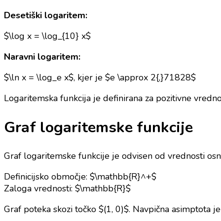
Desetiški logaritem:
$\log x = \log_{10} x$
Naravni logaritem:
$\ln x = \log_e x$, kjer je $e \approx 2{,}71828$
Logaritemska funkcija je definirana za pozitivne vredno
Graf logaritemske funkcije
Graf logaritemske funkcije je odvisen od vrednosti osn
Definicijsko območje: $\mathbb{R}^+$
Zaloga vrednosti: $\mathbb{R}$
Graf poteka skozi točko $(1, 0)$. Navpična asimptota j