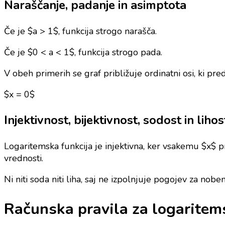
Naraščanje, padanje in asimptota
Če je $a > 1$, funkcija strogo narašča.
Če je $0 < a < 1$, funkcija strogo pada.
V obeh primerih se graf približuje ordinatni osi, ki pre
$x = 0$
Injektivnost, bijektivnost, sodost in lihos
Logaritemska funkcija je injektivna, ker vsakemu $x$ p
vrednosti.
Ni niti soda niti liha, saj ne izpolnjuje pogojev za nobe
Računska pravila za logaritem