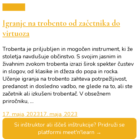
Trobenta
Igranje na trobento od začetnika do
virtuoza
Trobenta je priljubljen in mogočen instrument, ki že
stoletja navdušuje občinstvo. S svojim jasnim in
živahnim zvokom trobenta izrazi širok spekter čustev
in slogov, od klasike in džeza do popa in rocka.
Učenje igranja na trobento zahteva potrpežljivost,
predanost in dosledno vadbo, ne glede na to, ali ste
začetnik ali izkušeni trobentač. V obsežnem
priročniku, …
17. maja, 2023
17. maja, 2023
Si inštruktor ali iščeš inštrukcije? Pridruži se
platformi meet'n'learn →